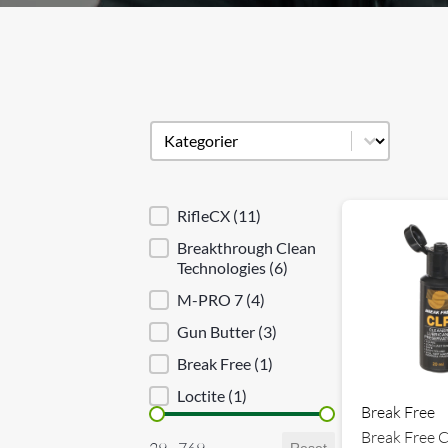
Produkt kategori
Select content
Brand sortering
RifleCX
(11)
Breakthrough Clean
Technologies
(6)
M-PRO 7
(4)
Gun Butter
(3)
Break Free
(1)
Loctite
(1)
Break Free
Priser
Break Free 