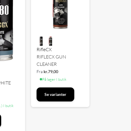
RifleCX
RIFLECX GUN
CLEANER
Fra
kr.
79,00
På lager
·
I butik
PHITE
Se varianter
.)
·
I butik