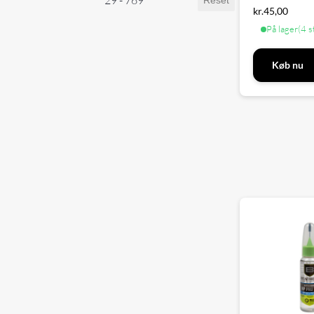
29 - 769
Reset
kr.
45,00
På lager
(4 s
Køb nu