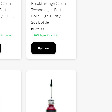
 Clean
Breakthrough Clean
Battle
Technologies Battle
w/ PTFE,
Born High-Purity Oil,
2oz Bottle
kr.
79,00
.)
·
I butik
På lager
(5 stk.)
Køb nu