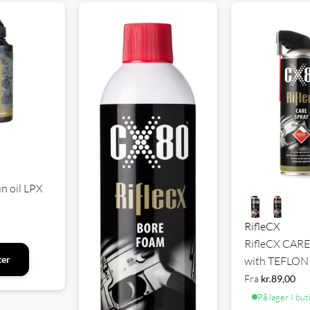
 oil LPX
RifleCX
RifleCX CAR
ter
with TEFLON
Fra
kr.
89,00
På lager
·
I but