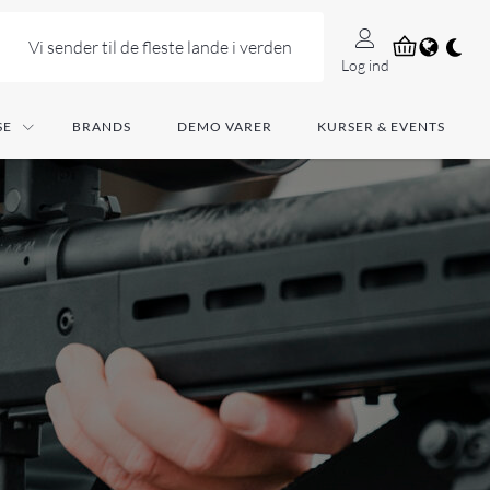
Vi sender til de fleste lande i verden
Log ind
SE
BRANDS
DEMO VARER
KURSER & EVENTS