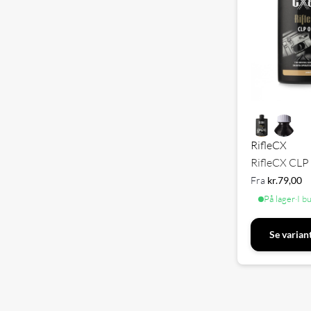
RifleCX
RifleCX CLP
Fra
kr.
79,00
På lager
·
I b
Se varian