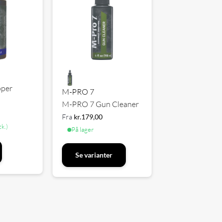
per
M-PRO 7
M-PRO 7 Gun Cleaner
Fra
kr.
179,00
tk.)
På lager
Se varianter