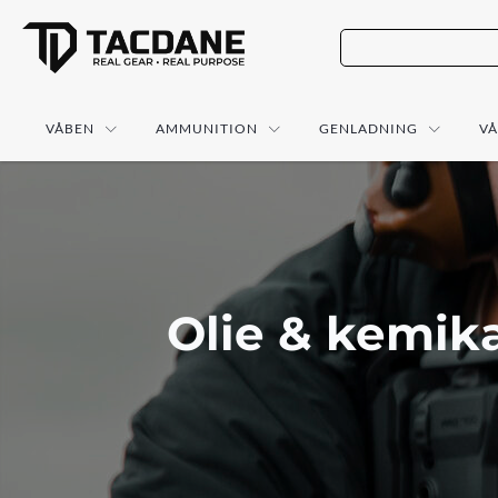
VÅBEN
AMMUNITION
GENLADNING
V
Olie & kemika