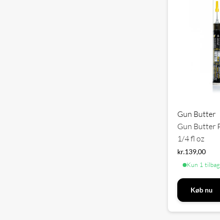
Gun Butter
Gun Butter P
1/4 fl oz
kr.
139,00
Kun 1 tilba
Køb nu