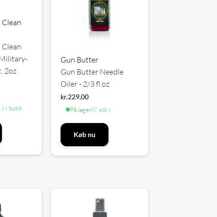
 Clean
 Clean
Military-
Gun Butter
, 2oz
Gun Butter Needle
Oiler - 2/3 fl oz
kr.
229,00
.)
·
I butik
På lager
(7 stk.)
Køb nu