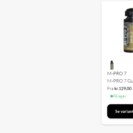
M-PRO 7
M-PRO 7 Gun
Fra
kr.
129,00
På lager
Se varian