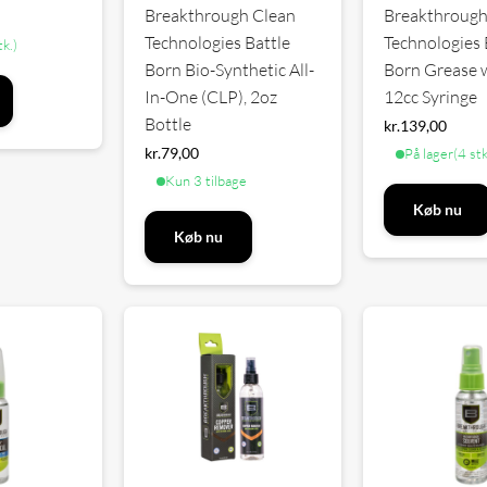
Breakthrough Clean
Breakthrough
Technologies Battle
Technologies 
tk.)
Born Bio-Synthetic All-
Born Grease 
In-One (CLP), 2oz
12cc Syringe
Bottle
kr.
139,00
kr.
79,00
På lager
(4 stk
Kun 3 tilbage
Køb nu
Køb nu