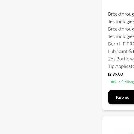
Breakthroug
Technologie
Breakthroug
Technologies
Born HP PR
Lubricant & 
2oz Bottle w
Tip Applicat
kr.
99,00
Kun 2 tilba
Køb nu