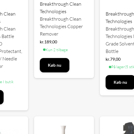
Breakthrough Clean
Technologies
h Clean
Breakthrough
Breakthrough Clean
s
Technologies
Technologies Copper
h Clean
Breakthrough
Remover
 Battle
Technologies 
kr.
189,00
O
Grade Solvent
Kun 2 tilbage
Protectant,
Bottle
/ Needle
kr.
79,00
Køb nu
or
På lager
(5 stk
ge
·
I butik
Køb nu