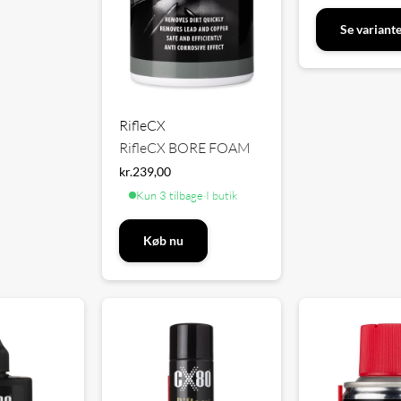
Se variant
RifleCX
RifleCX BORE FOAM
kr.
239,00
Kun 3 tilbage
·
I butik
Køb nu