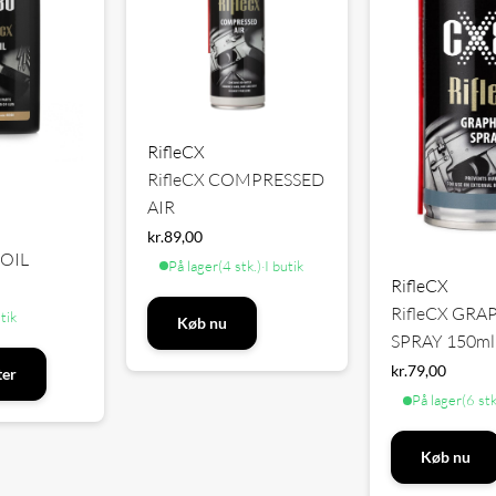
RifleCX
RifleCX COMPRESSED
AIR
kr.
89,00
 OIL
På lager
(4 stk.)
·
I butik
RifleCX
RifleCX GRA
utik
Køb nu
SPRAY 150ml
kr.
79,00
ter
På lager
(6 stk
Køb nu