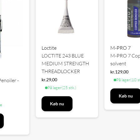
Loctite
M-PRO 7
LOCTITE 243 BLUE
M-PRO 7 Cop
MEDIUM STRENGTH
solvent
THREADLOCKER
kr.
129,00
kr.
29,00
På lager
(10 s
enoiler -
På lager
(25 stk.)
Køb nu
Køb nu
ge