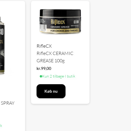
RifleCX
RifleCX CERAMIC
GREASE 100g
kr.
99,00
Kun 2 tilbage
·
I butik
Køb nu
E SPRAY
ik