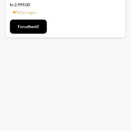
kr.
2.999,00
På fjernlager
Forudbestil