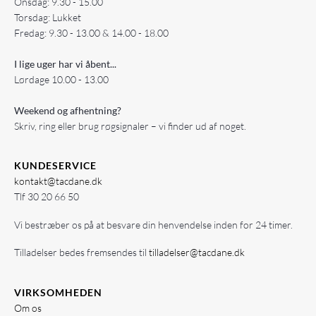
Onsdag: 9.30 - 15.00
Torsdag: Lukket
Fredag: 9.30 - 13.00 & 14.00 - 18.00
I lige uger har vi åbent...
Lørdage 10.00 - 13.00
Weekend og afhentning?
Skriv, ring eller brug røgsignaler – vi finder ud af noget.
KUNDESERVICE
kontakt@tacdane.dk
Tlf
30 20 66 50
Vi bestræber os på at besvare din henvendelse inden for 24 timer.
Tilladelser bedes fremsendes til
tilladelser@tacdane.dk
VIRKSOMHEDEN
Om os