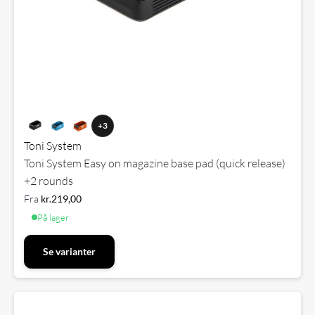
+3
Toni System
Toni System Easy on magazine base pad (quick release)
+2 rounds
Fra
kr.
219,00
På lager
Se varianter