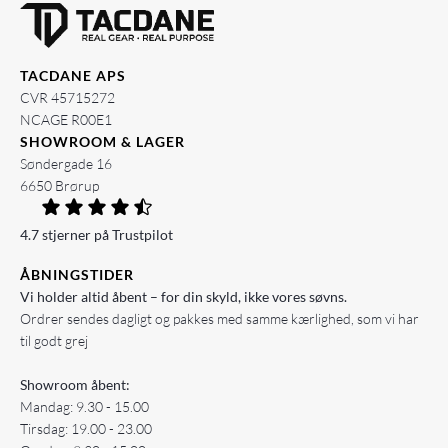
TACDANE APS
CVR 45715272
NCAGE R00E1
SHOWROOM & LAGER
Søndergade 16
6650 Brørup
4.7 stjerner på Trustpilot
ÅBNINGSTIDER
Vi holder altid åbent – for din skyld, ikke vores søvns.
Ordrer sendes dagligt og pakkes med samme kærlighed, som vi har
til godt grej
Showroom åbent:
Mandag: 9.30 - 15.00
Tirsdag: 19.00 - 23.00