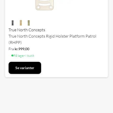
True North Concepts
True North Concepts Rigid Holster Platform Patrol
(RHPP)
Fra
kr.
999,00
På lager
·
I butik
Se varianter