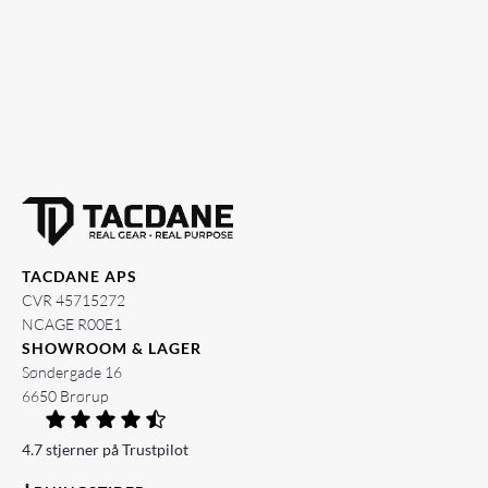
TACDANE APS
CVR 45715272
NCAGE R00E1
SHOWROOM & LAGER
Søndergade 16
6650 Brørup
4.7 stjerner på Trustpilot