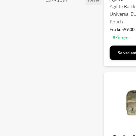
139 - 1199
Reset
Agilite Battl
Universal 
Pouch
Fra
kr.
599,00
På lager
Se varian