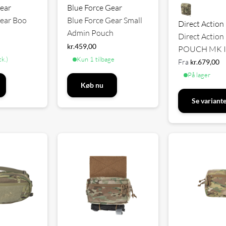
Gear
Blue Force Gear
Gear Boo
Blue Force Gear Small
Direct Action
Admin Pouch
Direct Acti
kr.
459,00
POUCH MK I
tk.)
Kun 1 tilbage
Fra
kr.
679,00
På lager
Køb nu
Se variant