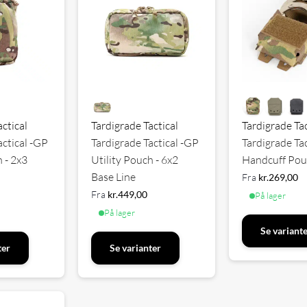
actical
Tardigrade Tactical
Tardigrade Tac
actical -GP
Tardigrade Tactical -GP
Tardigrade Tac
h - 2x3
Utility Pouch - 6x2
Handcuff Pouc
Base Line
Fra
kr.
269,00
Fra
kr.
449,00
På lager
På lager
Se variant
ter
Se varianter