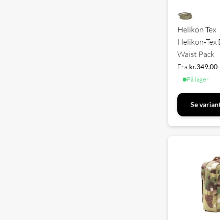
Helikon Tex
Helikon-Tex
Waist Pack
Fra
kr.
349,00
På lager
Se varian