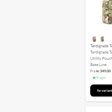
Tardigrade T
Tardigrade T
Utility Pouc
Base Line
Fra
kr.
349,00
På lager
Se varian