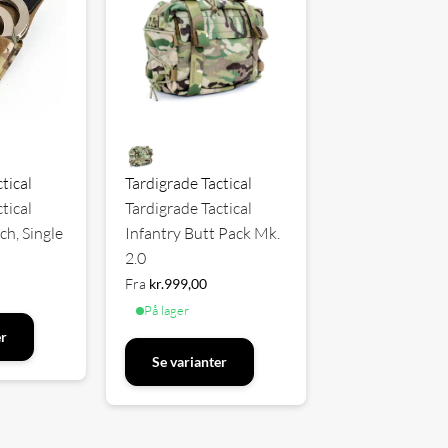
tical
Tardigrade Tactical
tical
Tardigrade Tactical
h, Single
Infantry Butt Pack Mk.
2.0
Fra
kr.
999,00
På lager
er
Se varianter