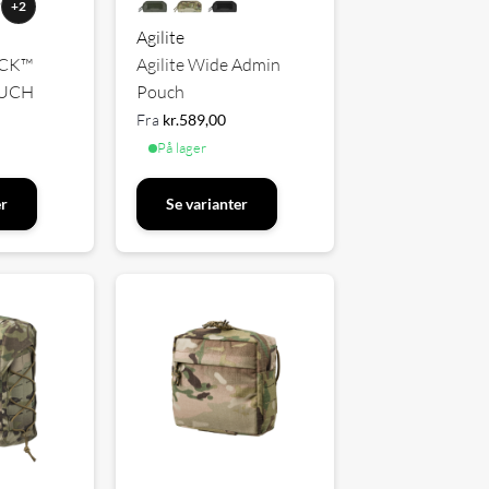
+2
Agilite
PACK™
Agilite Wide Admin
UCH
Pouch
Fra
kr.
589,00
På lager
er
Se varianter