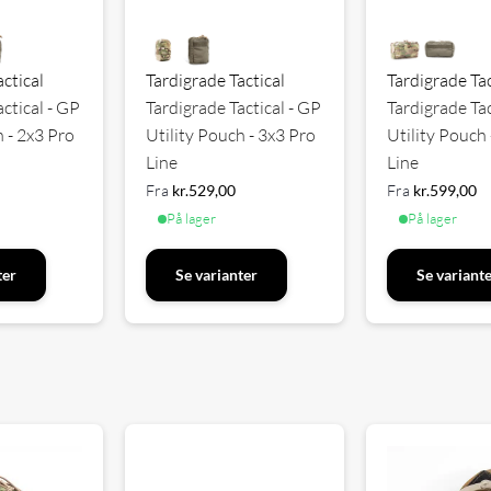
actical
Tardigrade Tactical
Tardigrade Tac
actical - GP
Tardigrade Tactical - GP
Tardigrade Tac
h - 2x3 Pro
Utility Pouch - 3x3 Pro
Utility Pouch 
Line
Line
Fra
kr.
529,00
Fra
kr.
599,00
På lager
På lager
ter
Se varianter
Se variant