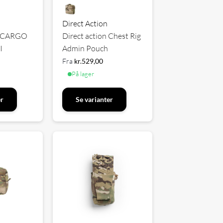
Direct Action
on CARGO
Direct action Chest Rig
I
Admin Pouch
Fra
kr.
529,00
På lager
er
Se varianter