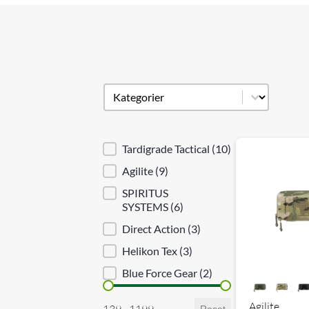
Produkt kategori
Select content
Brand sortering
Tardigrade Tactical
(10)
Agilite
(9)
SPIRITUS
SYSTEMS
(6)
Direct Action
(3)
Helikon Tex
(3)
Blue Force Gear
(2)
Priser
Agilite