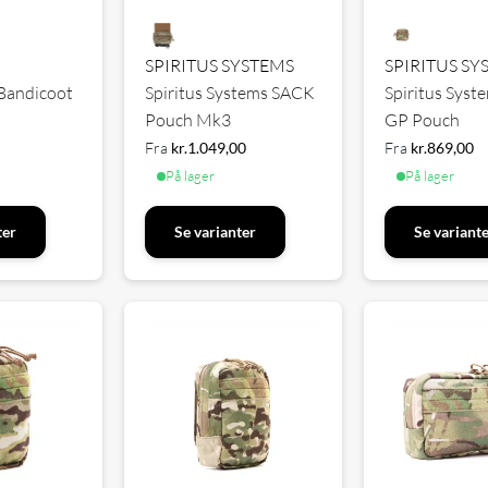
SPIRITUS SYSTEMS
SPIRITUS SY
 Bandicoot
Spiritus Systems SACK
Spiritus Syst
Pouch Mk3
GP Pouch
Fra
kr.
1.049,00
Fra
kr.
869,00
På lager
På lager
ter
Se varianter
Se variant