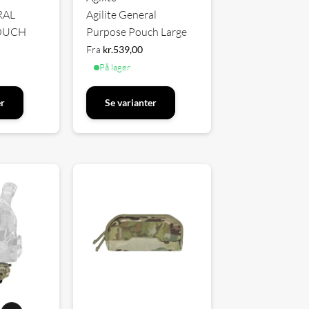
RAL
Agilite General
OUCH
Purpose Pouch Large
Fra
kr.
539,00
På lager
er
Se varianter