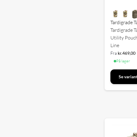
Tardigrade T
Tardigrade T
Utility Pouc
Line
Fra
kr.
469,00
På lager
Se varian