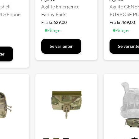
eshell
Agilite Emergence
Agilite GENE
EUD/Phone
Fanny Pack
PURPOSE P
Fra
kr.
629,00
Fra
kr.
469,00
På lager
På lager
Se varianter
Se variant
ter