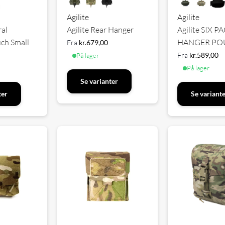
Agilite
Agilite
ral
Agilite Rear Hanger
Agilite SIX 
ch Small
HANGER PO
Fra
kr.
679,00
Fra
kr.
589,00
På lager
På lager
Se varianter
ter
Se variant