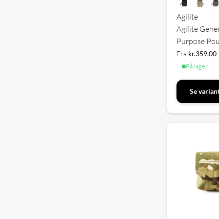
Agilite
Agilite Gene
Purpose Pou
Fra
kr.
359,00
På lager
Se varian