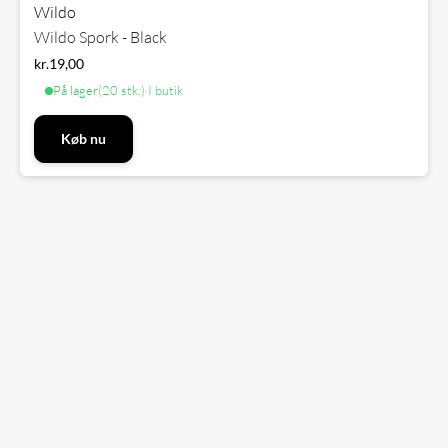
Wildo
Wildo Spork - Black
kr.
19,00
På lager
(20 stk.)
·
I butik
Køb nu