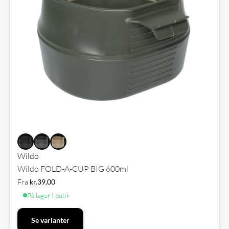
Wildo
Wildo FOLD-A-CUP BIG 600ml
Fra
kr.
39,00
På lager
·
I butik
Se varianter