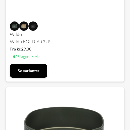
Wildo
Wildo FOLD-A-CUP
Fra
kr.
29,00
På lager
·
I butik
Se varianter