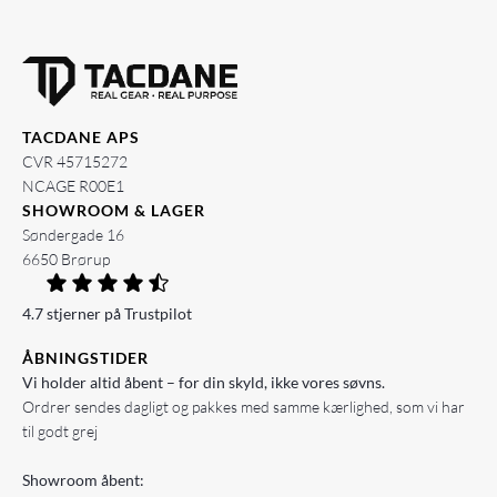
TACDANE APS
CVR 45715272
NCAGE R00E1
SHOWROOM & LAGER
Søndergade 16
6650 Brørup
4.7 stjerner på Trustpilot
ÅBNINGSTIDER
Vi holder altid åbent – for din skyld, ikke vores søvns.
Ordrer sendes dagligt og pakkes med samme kærlighed, som vi har
til godt grej
Showroom åbent: