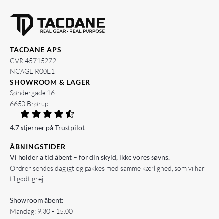
TACDANE APS
CVR 45715272
NCAGE R00E1
SHOWROOM & LAGER
Søndergade 16
6650 Brørup
4.7 stjerner på Trustpilot
ÅBNINGSTIDER
Vi holder altid åbent – for din skyld, ikke vores søvns.
Ordrer sendes dagligt og pakkes med samme kærlighed, som vi har
til godt grej
Showroom åbent:
Mandag: 9.30 - 15.00