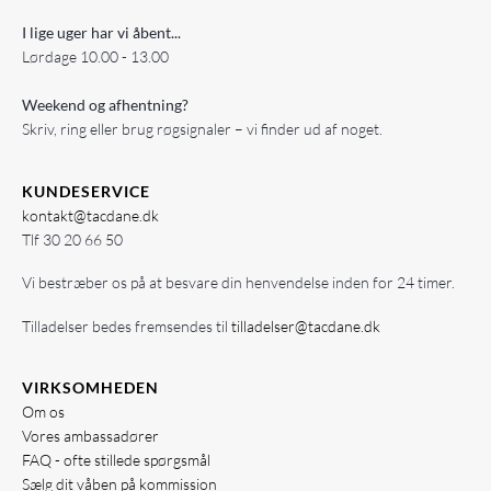
I lige uger har vi åbent...
Lørdage 10.00 - 13.00
Weekend og afhentning?
Skriv, ring eller brug røgsignaler – vi finder ud af noget.
KUNDESERVICE
kontakt@tacdane.dk
Tlf
30 20 66 50
Vi bestræber os på at besvare din henvendelse inden for 24 timer.
Tilladelser bedes fremsendes til
tilladelser@tacdane.dk
VIRKSOMHEDEN
Om os
Vores ambassadører
FAQ - ofte stillede spørgsmål
Sælg dit våben på kommission