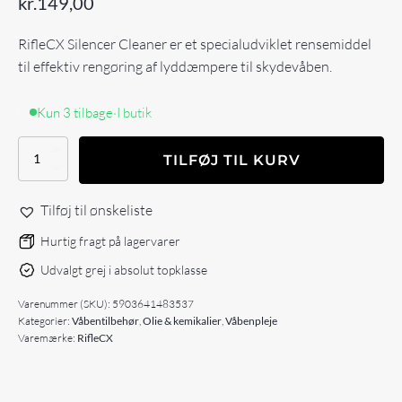
kr.
149,00
RifleCX Silencer Cleaner er et specialudviklet rensemiddel
til effektiv rengøring af lyddæmpere til skydevåben.
Kun 3 tilbage
·
I butik
RifleCX
TILFØJ TIL KURV
SILENCER
CLEANER
SPRAY
Tilføj til ønskeliste
600ml
antal
Hurtig fragt på lagervarer
Udvalgt grej i absolut topklasse
Varenummer (SKU):
5903641483537
Kategorier:
Våbentilbehør
,
Olie & kemikalier
,
Våbenpleje
Varemærke:
RifleCX