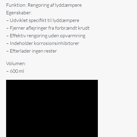
Funktion: Rengøring af lyddæmpere
Egenskaber:
– Udviklet specifikt til lyddæmpere
– Fjerner aflejringer fra forbrændt krudt
– Effektiv rengøring uden opvarmning
– Indeholder korrosionsinhibitorer
– Efterlader ingen rester
Volumen:
– 600 ml