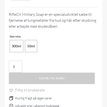
RifleCX Military Soap er en specialudviklet sæbe til
fjernelse af tungmetaller fra hud og hår efter skydning
eller arbejde med skydevåben.
Størrelse
300ml
50ml
RifleCX
MILITARY
SOAP
TILFØJ TIL KURV
antal
Tilføj til ønskeliste
Hurtig fragt på lagervarer
Udvalgt grej i absolut topklasse