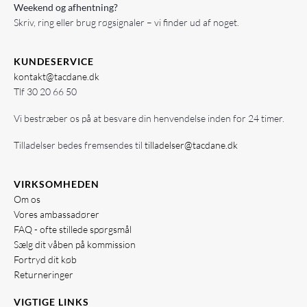
Weekend og afhentning?
Skriv, ring eller brug røgsignaler – vi finder ud af noget.
KUNDESERVICE
kontakt@tacdane.dk
Tlf
30 20 66 50
Vi bestræber os på at besvare din henvendelse inden for 24 timer.
Tilladelser bedes fremsendes til
tilladelser@tacdane.dk
VIRKSOMHEDEN
Om os
Vores ambassadører
FAQ - ofte stillede spørgsmål
Sælg dit våben på kommission
Fortryd dit køb
Returneringer
VIGTIGE LINKS