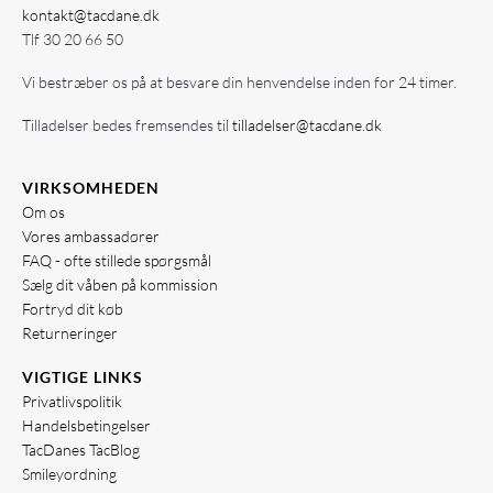
kontakt@tacdane.dk
Tlf
30 20 66 50
Vi bestræber os på at besvare din henvendelse inden for 24 timer.
Tilladelser bedes fremsendes til
tilladelser@tacdane.dk
VIRKSOMHEDEN
Om os
Vores ambassadører
FAQ - ofte stillede spørgsmål
Sælg dit våben på kommission
Fortryd dit køb
Returneringer
VIGTIGE LINKS
Privatlivspolitik
Handelsbetingelser
TacDanes TacBlog
Smileyordning