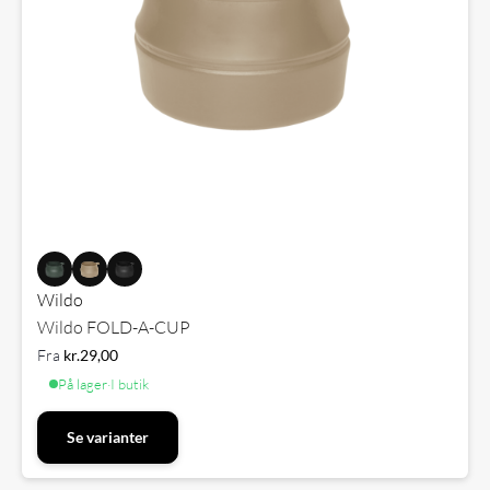
Wildo
Wildo FOLD-A-CUP
Fra
kr.
29,00
På lager
·
I butik
Se varianter