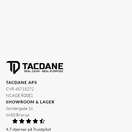
TACDANE APS
CVR 45715272
NCAGE R00E1
SHOWROOM & LAGER
Søndergade 16
6650 Brørup
4.7 stjerner på Trustpilot