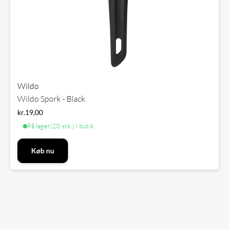
Wildo
Wildo Spork - Black
kr.
19,00
På lager
(20 stk.)
·
I butik
Køb nu