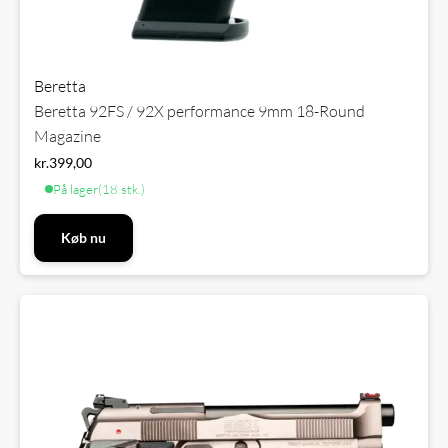
Beretta
Beretta 92FS / 92X performance 9mm 18-Round
Magazine
kr.
399,00
På lager
(18 stk.)
Køb nu