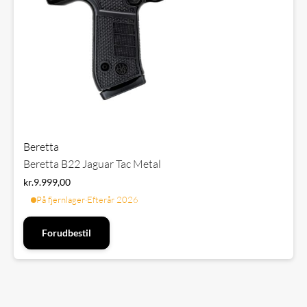
Beretta
Beretta B22 Jaguar Tac Metal
kr.
9.999,00
På fjernlager
·
Efterår 2026
Forudbestil