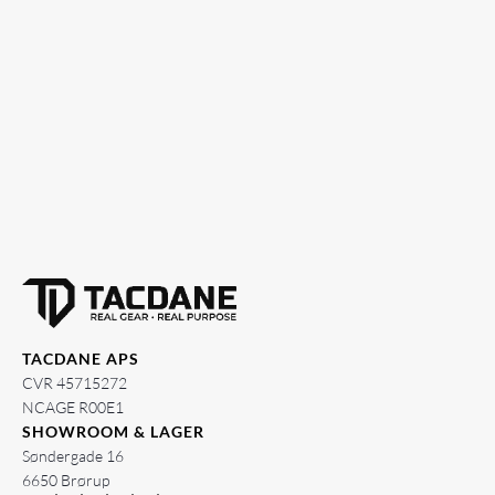
TACDANE APS
CVR 45715272
NCAGE R00E1
SHOWROOM & LAGER
Søndergade 16
6650 Brørup