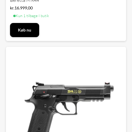
Beretta M9A4
kr.
16.999,00
Kun 1 tilbage
·
I butik
Køb nu