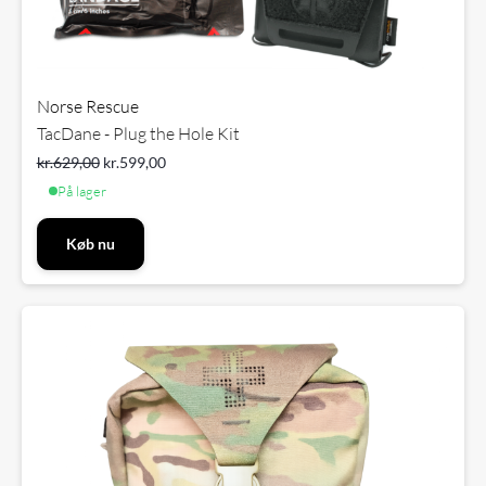
Norse Rescue
TacDane - Plug the Hole Kit
kr.
629,00
kr.
599,00
På lager
Køb nu