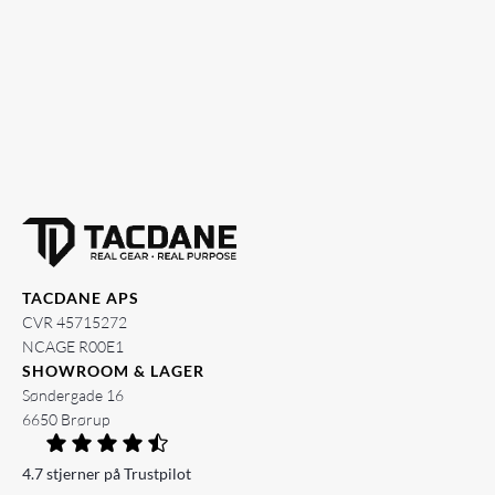
TACDANE APS
CVR 45715272
NCAGE R00E1
SHOWROOM & LAGER
Søndergade 16
6650 Brørup
4.7 stjerner på Trustpilot