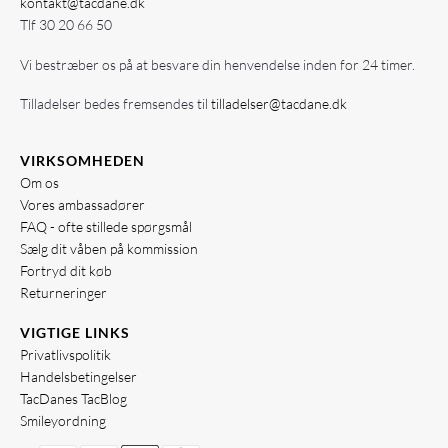
kontakt@tacdane.dk
Tlf
30 20 66 50
Vi bestræber os på at besvare din henvendelse inden for 24 timer.
Tilladelser bedes fremsendes til
tilladelser@tacdane.dk
VIRKSOMHEDEN
Om os
Vores ambassadører
FAQ - ofte stillede spørgsmål
Sælg dit våben på kommission
Fortryd dit køb
Returneringer
VIGTIGE LINKS
Privatlivspolitik
Handelsbetingelser
TacDanes TacBlog
Smileyordning