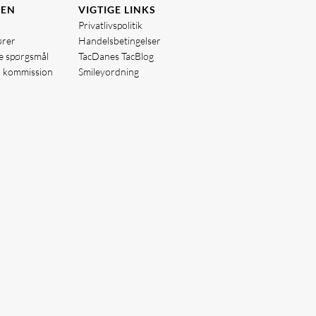
DEN
VIGTIGE LINKS
Privatlivspolitik
ører
Handelsbetingelser
de spørgsmål
TacDanes TacBlog
å kommission
Smileyordning