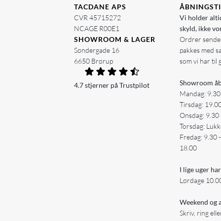
TACDANE APS
ÅBNINGST
CVR 45715272
Vi holder alti
NCAGE R00E1
skyld, ikke vo
SHOWROOM & LAGER
Ordrer sendes
Søndergade 16
pakkes med s
6650 Brørup
som vi har til 
Showroom åb
4.7 stjerner på Trustpilot
Mandag: 9.30
Tirsdag: 19.0
Onsdag: 9.30 
Torsdag: Lukk
Fredag: 9.30 
18.00
I lige uger har
Lørdage 10.00
Weekend og a
Skriv, ring ell