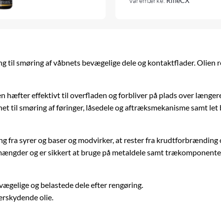
Varemærke:
RifleCX
 til smøring af våbnets bevægelige dele og kontaktflader. Olien red
 hæfter effektivt til overfladen og forbliver på plads over længer
et til smøring af føringer, låsedele og aftræksmekanisme samt let 
 fra syrer og baser og modvirker, at rester fra krudtforbrænding o
mængder og er sikkert at bruge på metaldele samt trækomponente
gelige og belastede dele efter rengøring.
verskydende olie.