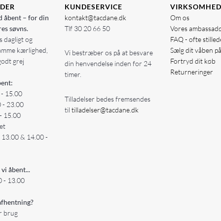
IDER
KUNDESERVICE
VIRKSOMHE
d åbent – for din
kontakt@tacdane.dk
Om os
res søvns.
Tlf
30 20 66 50
Vores ambassad
 dagligt og
FAQ - ofte stille
amme kærlighed,
Sælg dit våben p
Vi bestræber os på at besvare
godt grej
Fortryd dit køb
din henvendelse inden for 24
Returneringer
timer.
ent:
 - 15.00
Tilladelser bedes fremsendes
0 - 23.00
til
tilladelser@tacdane.dk
- 15.00
et
- 13.00 & 14.00 -
 vi åbent...
 - 13.00
fhentning?
er brug