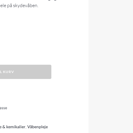
dele på skydevåben.
IL KURV
lasse
e & kemikalier
,
Våbenpleje