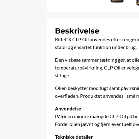
Beskrivelse
RifleCX CLP Oil anvendes efter rengøring
stabil og ensartet funktion under brug.
Den viskøse sammensætning gør, at olien
temperaturpåvirkning. CLP Oil er velegn
slitage.
Olien beskytter mod fugt samt påvirkning
overfladen. Produktet anvendes i små 
Anvendelse
Påfør en mindre mængde CLP Oil på bevæ
Fordel olien jævnt og fjern eventuelt o
Tekniske detaljer