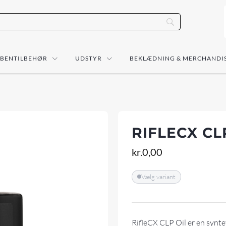
ÅBENTILBEHØR
UDSTYR
BEKLÆDNING & MERCHANDI
RIFLECX CL
kr.
0,00
Vælg variant
RifleCX CLP Oil er en synte