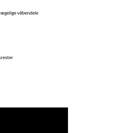
evægelige våbendele
srester