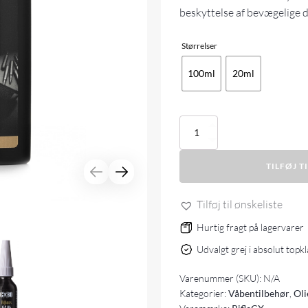
beskyttelse af bevægelige 
Størrelser
100ml
20ml
RifleCX
CLP
OIL
TILFØJ T
antal
Tilføj til ønskeliste
Hurtig fragt på lagervarer
Udvalgt grej i absolut topk
Varenummer (SKU):
N/A
Kategorier:
Våbentilbehør
,
Oli