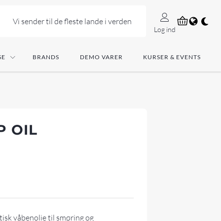
Vi sender til de fleste lande i verden
Log ind
SE
BRANDS
DEMO VARER
KURSER & EVENTS
P OIL
tisk våbenolie til smøring og