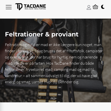
Feltrationer & proviant
Feltration og militær mad er ikke længere kun noget, man
finder i forsvaret. I dag bruges det af friluftsfolk, campister
og eventyrere, der har brug for hurtig, nem og nærende
mad, når de er på farten. Hos TacDane finder du både
feltrationer, frysetørret mad, camping mad og mad til
vandretur – alt sammen udvalgt til dig, der vil have god
energi og smag, uanset hvor du befinder dig.