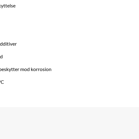
yttelse
additiver
id
 beskytter mod korrosion
°C