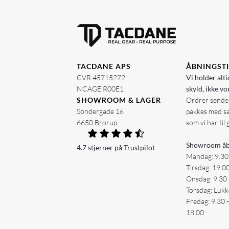
TACDANE APS
ÅBNINGST
CVR 45715272
Vi holder alti
NCAGE R00E1
skyld, ikke vo
SHOWROOM & LAGER
Ordrer sendes
Søndergade 16
pakkes med s
6650 Brørup
som vi har til 
Showroom åb
4.7 stjerner på Trustpilot
Mandag: 9.30
Tirsdag: 19.0
Onsdag: 9.30 
Torsdag: Lukk
Fredag: 9.30 
18.00