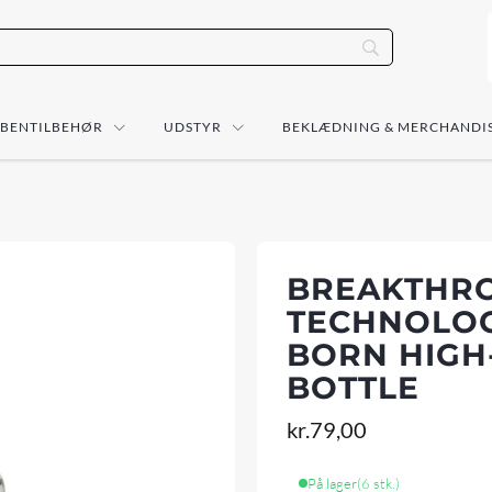
ÅBENTILBEHØR
UDSTYR
BEKLÆDNING & MERCHANDI
BREAKTHR
TECHNOLOG
BORN HIGH-
BOTTLE
kr.
79,00
På lager
(6 stk.)