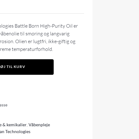
ogies Battle Born High-Purity Oil er
våbenolie til smøring og langvarig
sion. Olien er lugtfri, ikke-giftig og
streme temperaturforhold.
FØJ TIL KURV
lasse
e & kemikalier
,
Våbenpleje
an Technologies