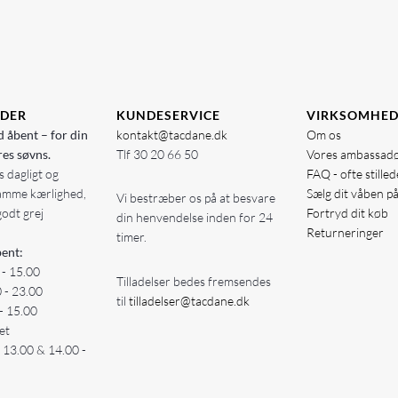
IDER
KUNDESERVICE
VIRKSOMHE
d åbent – for din
kontakt@tacdane.dk
Om os
res søvns.
Tlf
30 20 66 50
Vores ambassad
 dagligt og
FAQ - ofte stille
amme kærlighed,
Sælg dit våben p
Vi bestræber os på at besvare
godt grej
Fortryd dit køb
din henvendelse inden for 24
Returneringer
timer.
ent:
 - 15.00
Tilladelser bedes fremsendes
0 - 23.00
til
tilladelser@tacdane.dk
- 15.00
et
- 13.00 & 14.00 -