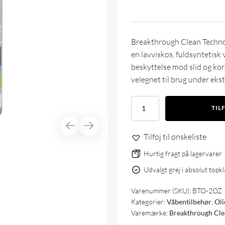
Breakthrough Clean Technol
en lavviskøs, fuldsyntetisk 
beskyttelse mod slid og korro
velegnet til brug under ek
Breakthrough
TIL
Clean
Technologies
Battle
Tilføj til ønskeliste
Born
High-
Hurtig fragt på lagervarer
Purity
Udvalgt grej i absolut topk
Oil,
2oz
Varenummer (SKU):
BTO-2OZ
Bottle
antal
Kategorier:
Våbentilbehør
,
Oli
Varemærke:
Breakthrough Cle