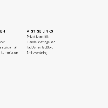
DEN
VIGTIGE LINKS
Privatlivspolitik
ører
Handelsbetingelser
de spørgsmål
TacDanes TacBlog
å kommission
Smileyordning