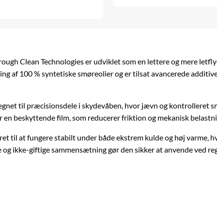
rough Clean Technologies
er udviklet som en lettere og mere letf
ing af 100 % syntetiske smøreolier og er tilsat avancerede additive
elegnet til præcisionsdele i skydevåben, hvor jævn og kontrolleret 
r en beskyttende film, som reducerer friktion og mekanisk belastni
t til at fungere stabilt under både ekstrem kulde og høj varme, hvil
ie og ikke-giftige sammensætning gør den sikker at anvende ved re