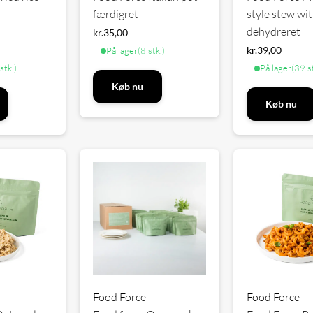
 -
færdigret
style stew wit
dehydreret
kr.
35,00
kr.
39,00
På lager
(8 stk.)
stk.)
På lager
(39 s
Køb nu
Køb nu
Food Force
Food Force