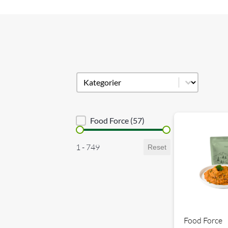
Produkt kategori
Select content
Brand sortering
Food Force
(57)
Priser
1 - 749
Reset
Food Force