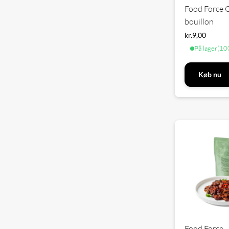
Food Force 
bouillon
kr.
9,00
På lager
(100
Køb nu
Food Force