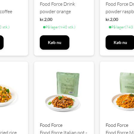
Food Force Drink
Food Force D
coffee
powder orange
powder raspb
kr.
2,00
kr.
2,00
 stk.)
På lager
(940 stk.)
På lager
(743 
Køb nu
Køb nu
Food Force
Food Force
ried rice
Food Force Italian pot -
Food Force M