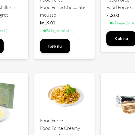
illi sin
Food Force Chocolate
Food Force Co
igret
mousse
kr.
2,00
kr.
19,00
På lager
(384 
stk.)
På lager
(86 stk.)
Køb nu
Køb nu
Food Force
Food Force Creamy