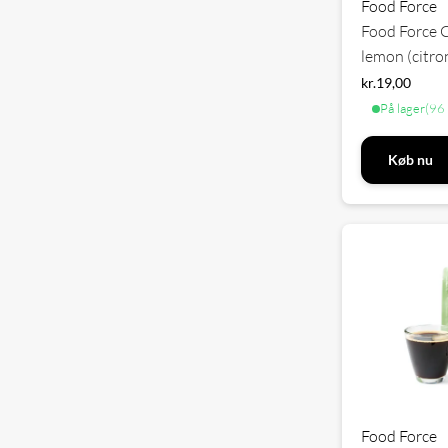
Food Force
Food Force 
lemon (citr
kr.
19,00
På lager
(96 
Køb nu
Food Force