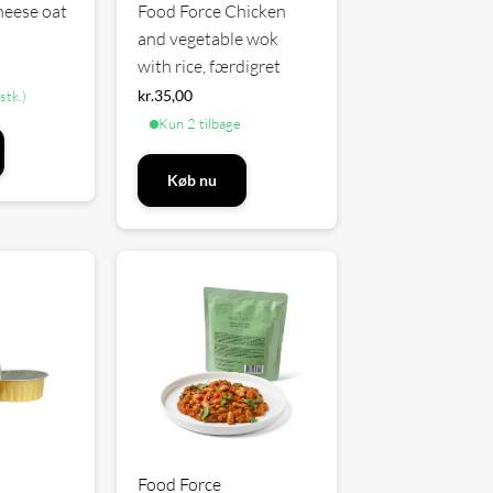
heese oat
Food Force Chicken
and vegetable wok
with rice, færdigret
kr.
35,00
stk.)
Kun 2 tilbage
Køb nu
Food Force