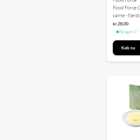
Food Force Ch
carne - færd
kr.
28,00
På lager
(17 
Køb nu