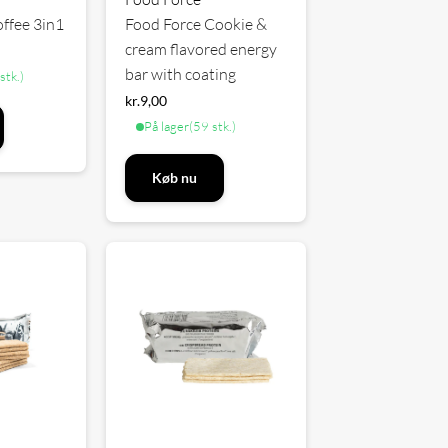
ffee 3in1
Food Force Cookie &
cream flavored energy
bar with coating
stk.)
kr.
9,00
På lager
(59 stk.)
Køb nu