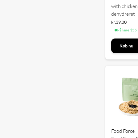
with chicken
dehydreret
kr.
39,00
På lager
(55 
Køb nu
Food Force