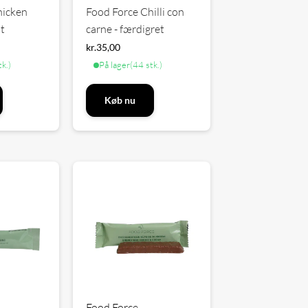
hicken
Food Force Chilli con
t
carne - færdigret
kr.
35,00
tk.)
På lager
(44 stk.)
Køb nu
Food Force