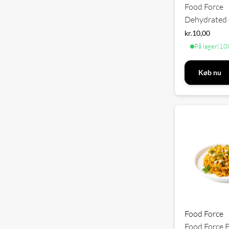
Food Force
Dehydrated 
kr.
10,00
På lager
(100
Køb nu
Food Force
Food Force F