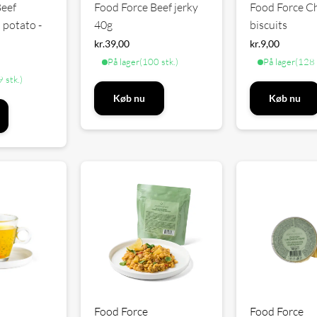
Beef
Food Force Beef jerky
Food Force C
 potato -
40g
biscuits
kr.
39,00
kr.
9,00
På lager
(100 stk.)
På lager
(128 
 stk.)
Køb nu
Køb nu
Food Force
Food Force