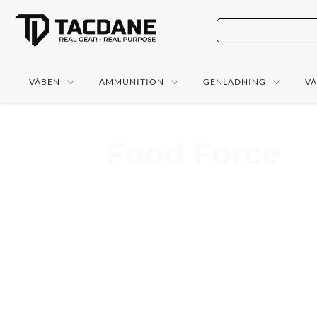
VÅBEN
AMMUNITION
GENLADNING
V
Food Force
Hos TacDane finder du produkter fra Food F
måltidsløsninger til beredskab, outdoor og br
ønsker mad, som er nem at opbevare, hurtig 
om du leder efter Food Force frysetørret ma
som en del af dit hjemmeberedskab, er det 
funktion i praksis.