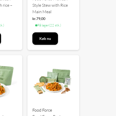
h rice –
Style Stew with Rice
Main Meal
kr.
79,00
tk.)
På lager
(22 stk.)
Køb nu
Food Force