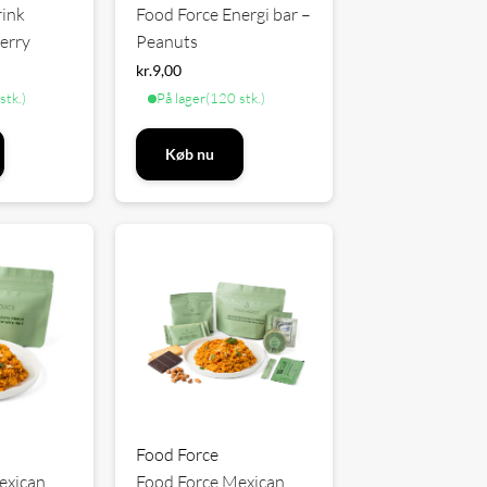
rink
Food Force Energi bar –
erry
Peanuts
kr.
9,00
stk.)
På lager
(120 stk.)
Køb nu
Food Force
exican
Food Force Mexican