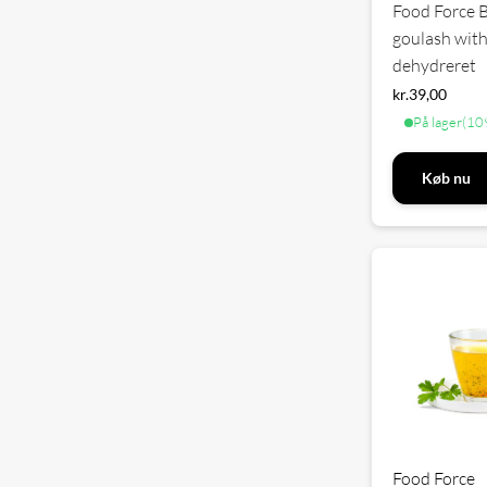
Food Force 
goulash with
dehydreret
kr.
39,00
På lager
(109
Køb nu
Food Force