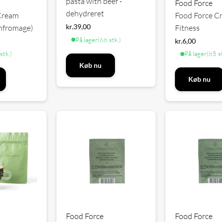
pasta with beef -
Food Force
dehydreret
Cream
Food Force C
kr.
39,00
onfromage)
Fitness
På lager
(68 stk.)
kr.
6,00
stk.)
På lager
(85 s
Køb nu
Køb nu
Food Force
Food Force