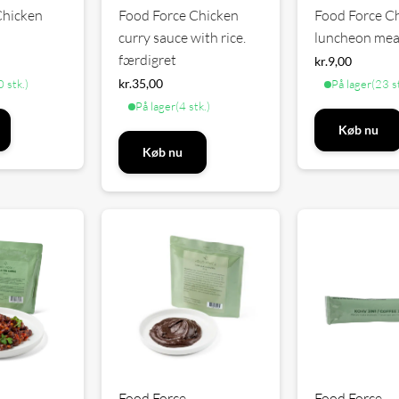
Chicken
Food Force Chicken
Food Force C
curry sauce with rice.
luncheon mea
færdigret
kr.
9,00
kr.
35,00
 stk.)
På lager
(23 s
På lager
(4 stk.)
Køb nu
Køb nu
Food Force
Food Force