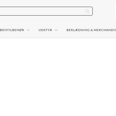
ÅBENTILBEHØR
UDSTYR
BEKLÆDNING & MERCHANDI
orce – et brand der forbindes med praktiske
ug i felten. Food Force er relevant for dig, der
at gøre klar og enkel at have med på tur. Uanset
d til oppakningen, eller søger Food Force mad
et brand med fokus på anvendelighed og