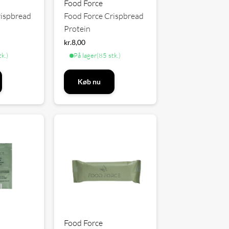
Food Force
rispbread
Food Force Crispbread
Protein
kr.
8,00
tk.)
På lager
(85 stk.)
Køb nu
Food Force