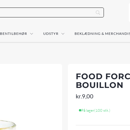
ÅBENTILBEHØR
UDSTYR
BEKLÆDNING & MERCHANDI
FOOD FORC
BOUILLON
kr.
9,00
På lager
(100 stk.)