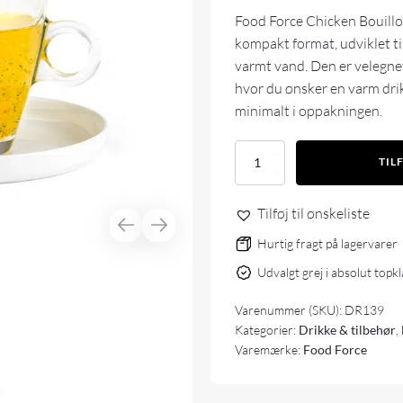
Food Force Chicken Bouillo
kompakt format, udviklet ti
varmt vand. Den er velegnet 
hvor du ønsker en varm drik 
minimalt i oppakningen.
Food
TIL
Force
Chicken
bouillon
Tilføj til ønskeliste
antal
Hurtig fragt på lagervarer
Udvalgt grej i absolut topk
Varenummer (SKU):
DR139
Kategorier:
Drikke & tilbehør
,
Varemærke:
Food Force