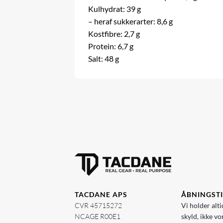
Kulhydrat: 39 g
– heraf sukkerarter: 8,6 g
Kostfibre: 2,7 g
Protein: 6,7 g
Salt: 48 g
TACDANE APS
ÅBNINGST
CVR 45715272
Vi holder alti
NCAGE R00E1
skyld, ikke vo