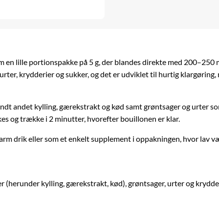
m en lille portionspakke på 5 g, der blandes direkte med 200–250 
urter, krydderier og sukker, og det er udviklet til hurtig klargørin
t andet kylling, gærekstrakt og kød samt grøntsager og urter som g
es og trække i 2 minutter, hvorefter bouillonen er klar.
arm drik eller som et enkelt supplement i oppakningen, hvor lav væ
r (herunder kylling, gærekstrakt, kød), grøntsager, urter og krydde