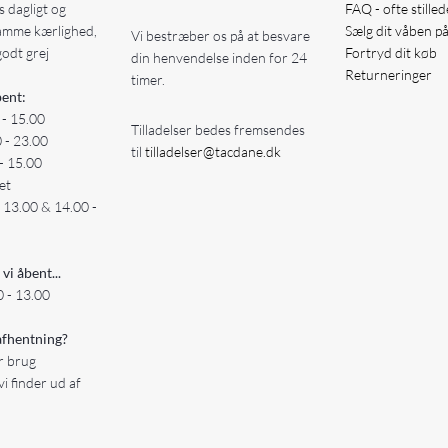
 dagligt og
FAQ - ofte stille
amme kærlighed,
Sælg dit våben p
Vi bestræber os på at besvare
godt grej
Fortryd dit køb
din henvendelse inden for 24
Returneringer
timer.
ent:
 - 15.00
Tilladelser bedes fremsendes
0 - 23.00
til
tilladelser@tacdane.dk
- 15.00
et
- 13.00 & 14.00 -
 vi åbent...
 - 13.00
fhentning?
er brug
vi finder ud af