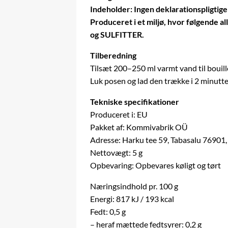
Indeholder: Ingen deklarationspligtige 
Produceret i et miljø, hvor følge
og SULFITTER.
Tilberedning
Tilsæt 200–250 ml varmt vand til bouill
Luk posen og lad den trække i 2 minutte
Tekniske specifikationer
Produceret i: EU
Pakket af: Kommivabrik OÜ
Adresse: Harku tee 59, Tabasalu 76901,
Nettovægt: 5 g
Opbevaring: Opbevares køligt og tørt
Næringsindhold pr. 100 g
Energi: 817 kJ / 193 kcal
Fedt: 0,5 g
– heraf mættede fedtsyrer: 0,2 g