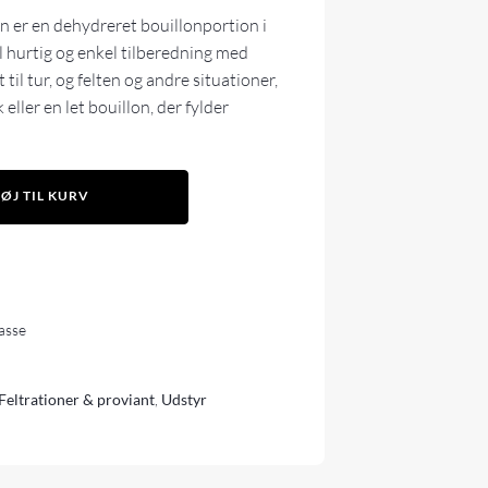
n er en dehydreret bouillonportion i
l hurtig og enkel tilberedning med
til tur, og felten og andre situationer,
eller en let bouillon, der fylder
FØJ TIL KURV
lasse
Feltrationer & proviant
,
Udstyr