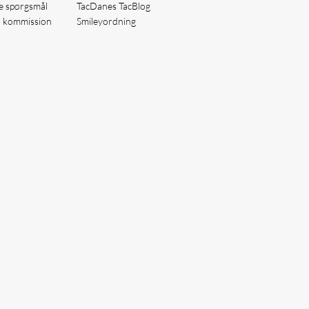
de spørgsmål
TacDanes TacBlog
å kommission
Smileyordning