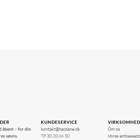
IDER
KUNDESERVICE
VIRKSOMHE
d åbent – for din
kontakt@tacdane.dk
Om os
res søvns.
Tlf
30 20 66 50
Vores ambassad