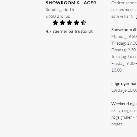
SHOWROOM & LAGER
Ordrer sendes
Søndergade 16
pakkes med s
6650 Brørup
som vi har til 
Showroom åb
4.7 stjerner på Trustpilot
Mandag: 9.30
Tirsdag: 19.0
Onsdag: 9.30 
Torsdag: Lukk
Fredag: 9.30 
18.00
I lige uger har
Lørdage 10.00
Weekend og a
Skriv, ring ell
røgsignaler – 
noget.