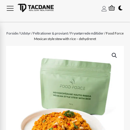
Forside
/
Udstyr
/
Feltrationer & proviant
/
Frysetørrede måltider
/ Food Force
Mexican style stew with rice – dehydreret