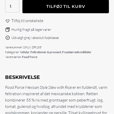
Food
TILFØJ TIL KURV
Force
Mexican
style
Tilføj til ønskeliste
stew
with
Hurtig fragt på lagervarer
rice
Udvalgt grej i absolut topklasse
–
dehydreret
Varenummer (SKU):
DR105
antal
Kategorier:
Udstyr
,
Feltrationer & proviant
,
Frysetørrede måltider
Varemærke:
Food Force
BESKRIVELSE
Food Force
Mexican Style Stew with Rice
er en fuldendt, varm
feltration inspireret af det mexicanske køkken. Retten
kombinerer 55 % ris med grøntsager som peberfrugt, løg,
tomat, gulerod og hvidløg, afrundet med krydderier som
spidskommen, koriander og persille. Tilsat kyllingebryst for