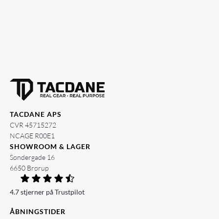
TACDANE APS
CVR 45715272
NCAGE R00E1
SHOWROOM & LAGER
Søndergade 16
6650 Brørup
4.7 stjerner på Trustpilot
ÅBNINGSTIDER