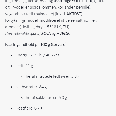
løg, tomat, gulerod, hvidløg (
naturlige SULFITTER
))), urter
og krydderier (spidskommen, koriander, persille),
vegetabilsk fedt (palmeolie) (inkl.
LAKT0SE
),
fortykningsmiddel (modificeret stivelse, salt, sukker,
aromaer), kyllingebryst 5 % (UK, EU).
Kan indeholde spor af
SOJA
og
HVEDE.
Næringsindhold pr. 100 g (tørvare):
Energi: 1690 kJ / 405 kcal
Fedt: 11 g
heraf mættede fedtsyrer: 5,3 g
Kulhydrater: 64 g
heraf sukkerarter: 5,3 g
Kostfibre: 3,7 g