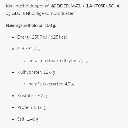
Kan indeholde spor af
NØDDER
,
MÆLK (LAKT0SE)
,
SOJA
og
GLUTEN
holdige kornprodukter.
Næringsindhold pr. 100 g:
Energi: 2587 kJ / 625 kcal
Fedt: 51,4 g
heraf mættede fedtsyrer: 7,5 g
Kulhydrater: 12,6 g
heraf sukkerarter: 4,7 g
Kostfibre: 6,6 g
Protein: 24,6 g
Salt: 1,46 g