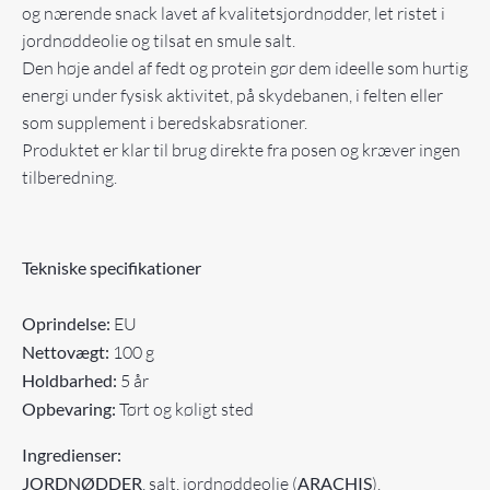
og nærende snack lavet af kvalitetsjordnødder, let ristet i
jordnøddeolie og tilsat en smule salt.
Den høje andel af fedt og protein gør dem ideelle som hurtig
energi under fysisk aktivitet, på skydebanen, i felten eller
som supplement i beredskabsrationer.
Produktet er klar til brug direkte fra posen og kræver ingen
tilberedning.
Tekniske specifikationer
Oprindelse:
EU
Nettovægt:
100 g
Holdbarhed:
5 år
Opbevaring:
Tørt og køligt sted
Ingredienser:
JORDNØDDER
, salt, jordnøddeolie (
ARACHIS
).