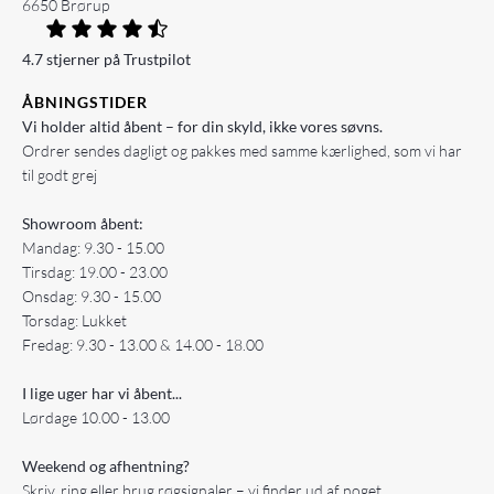
6650 Brørup
4.7 stjerner på Trustpilot
ÅBNINGSTIDER
Vi holder altid åbent – for din skyld, ikke vores søvns.
Ordrer sendes dagligt og pakkes med samme kærlighed, som vi har
til godt grej
Showroom åbent:
Mandag: 9.30 - 15.00
Tirsdag: 19.00 - 23.00
Onsdag: 9.30 - 15.00
Torsdag: Lukket
Fredag: 9.30 - 13.00 & 14.00 - 18.00
I lige uger har vi åbent...
Lørdage 10.00 - 13.00
Weekend og afhentning?
Skriv, ring eller brug røgsignaler – vi finder ud af noget.