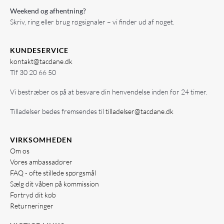
Weekend og afhentning?
Skriv, ring eller brug røgsignaler – vi finder ud af noget.
KUNDESERVICE
kontakt@tacdane.dk
Tlf
30 20 66 50
Vi bestræber os på at besvare din henvendelse inden for 24 timer.
Tilladelser bedes fremsendes til
tilladelser@tacdane.dk
VIRKSOMHEDEN
Om os
Vores ambassadører
FAQ - ofte stillede spørgsmål
Sælg dit våben på kommission
Fortryd dit køb
Returneringer