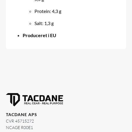
Protein: 4,3 g
Salt: 1,3 g
Produceret i EU
TACDANE APS
CVR 45715272
NCAGE R00E1