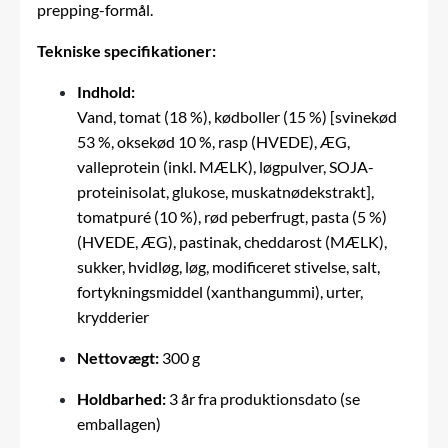
prepping-formål.
Tekniske specifikationer:
Indhold:
Vand, tomat (18 %), kødboller (15 %) [svinekød
53 %, oksekød 10 %, rasp (HVEDE), ÆG,
valleprotein (inkl. MÆLK), løgpulver, SOJA-
proteinisolat, glukose, muskatnødekstrakt],
tomatpuré (10 %), rød peberfrugt, pasta (5 %)
(HVEDE, ÆG), pastinak, cheddarost (MÆLK),
sukker, hvidløg, løg, modificeret stivelse, salt,
fortykningsmiddel (xanthangummi), urter,
krydderier
Nettovægt:
300 g
Holdbarhed:
3 år fra produktionsdato (se
emballagen)