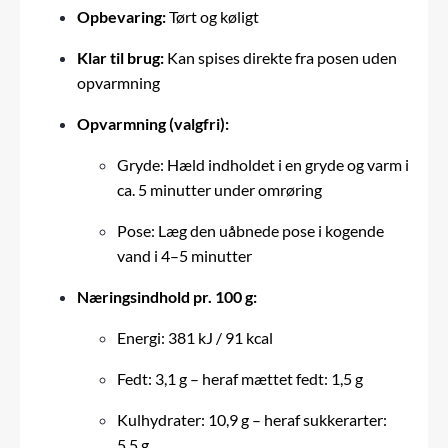
Opbevaring:
Tørt og køligt
Klar til brug:
Kan spises direkte fra posen uden
opvarmning
Opvarmning (valgfri):
Gryde: Hæld indholdet i en gryde og varm i
ca. 5 minutter under omrøring
Pose: Læg den uåbnede pose i kogende
vand i 4–5 minutter
Næringsindhold pr. 100 g:
Energi: 381 kJ / 91 kcal
Fedt: 3,1 g – heraf mættet fedt: 1,5 g
Kulhydrater: 10,9 g – heraf sukkerarter:
5,5 g