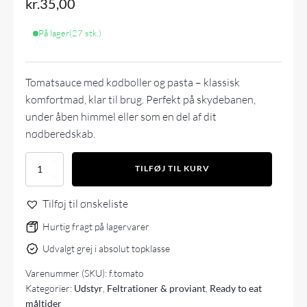
kr.
35,00
På lager
(27 stk.)
Tomatsauce med kødboller og pasta – klassisk
komfortmad, klar til brug. Perfekt på skydebanen,
under åben himmel eller som en del af dit
nødberedskab.
Food
TILFØJ TIL KURV
Force
Tomato
Tilføj til ønskeliste
sauce
with
Hurtig fragt på lagervarer
meatballs
and
Udvalgt grej i absolut topklasse
pasta.
færdigret
Varenummer (SKU):
f.tomato
antal
Kategorier:
Udstyr
,
Feltrationer & proviant
,
Ready to eat
måltider