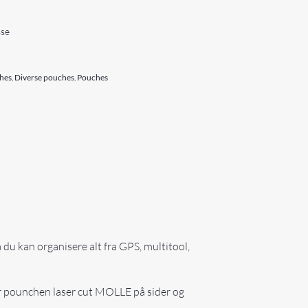
sse
hes
,
Diverse pouches
,
Pouches
å du kan organisere alt fra GPS, multitool,
har pounchen laser cut MOLLE på sider og