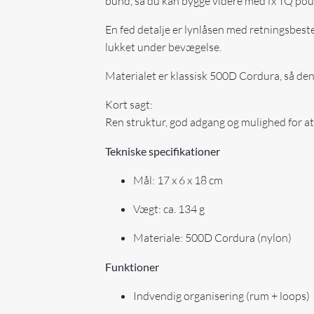
bund, så du kan bygge videre med fx TQ pouc
En fed detalje er lynlåsen med retningsbes
lukket under bevægelse.
Materialet er klassisk 500D Cordura, så den 
Kort sagt:
Ren struktur, god adgang og mulighed for at
Tekniske specifikationer
Mål: 17 x 6 x 18 cm
Vægt: ca. 134 g
Materiale: 500D Cordura (nylon)
Funktioner
Indvendig organisering (rum + loops)