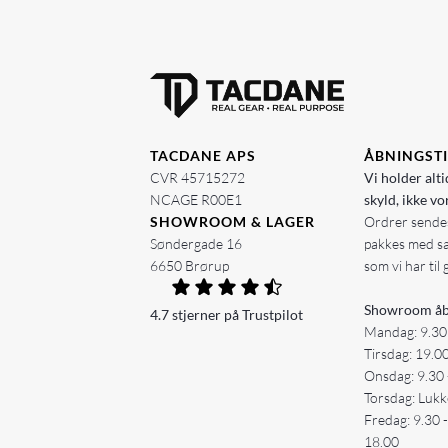
TACDANE APS
ÅBNINGST
CVR 45715272
Vi holder alti
NCAGE R00E1
skyld, ikke vo
SHOWROOM & LAGER
Ordrer sendes
Søndergade 16
pakkes med s
6650 Brørup
som vi har til 
Showroom åb
4.7 stjerner på Trustpilot
Mandag: 9.30
Tirsdag: 19.0
Onsdag: 9.30 
Torsdag: Lukk
Fredag: 9.30 
18.00