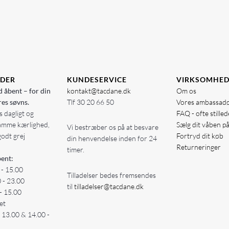
IDER
KUNDESERVICE
VIRKSOMHE
d åbent – for din
kontakt@tacdane.dk
Om os
res søvns.
Tlf
30 20 66 50
Vores ambassad
 dagligt og
FAQ - ofte stille
amme kærlighed,
Sælg dit våben p
Vi bestræber os på at besvare
godt grej
Fortryd dit køb
din henvendelse inden for 24
Returneringer
timer.
ent:
 - 15.00
Tilladelser bedes fremsendes
0 - 23.00
til
tilladelser@tacdane.dk
- 15.00
et
- 13.00 & 14.00 -