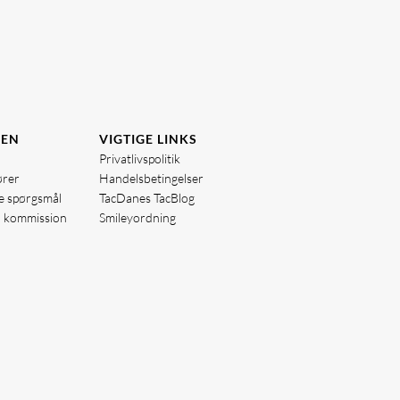
DEN
VIGTIGE LINKS
Privatlivspolitik
ører
Handelsbetingelser
de spørgsmål
TacDanes TacBlog
å kommission
Smileyordning