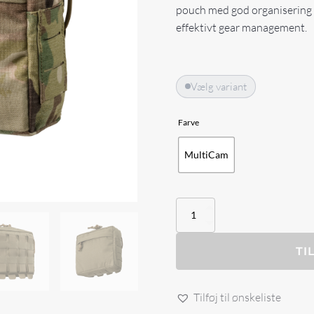
pouch med god organisering 
effektivt gear management.
Vælg variant
Farve
MultiCam
Direct
action
Chest
Rig
TI
Admin
Pouch
antal
Tilføj til ønskeliste