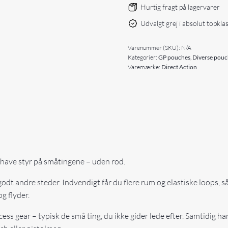
Hurtig fragt på lagervarer
Udvalgt grej i absolut topkla
Varenummer (SKU):
N/A
Kategorier:
GP pouches
,
Diverse pouc
Varemærke:
Direct Action
l have styr på småtingene – uden rod.
 godt andre steder. Indvendigt får du flere rum og elastiske loops, s
og flyder.
cess gear – typisk de små ting, du ikke gider lede efter. Samtidig 