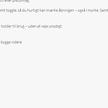
h eller pistolmag.
temt toggle, så du hurtigt kan mærke åbningen – også i mørke. Sa
holder til brug – uden at veje unødigt.
 bygge videre.