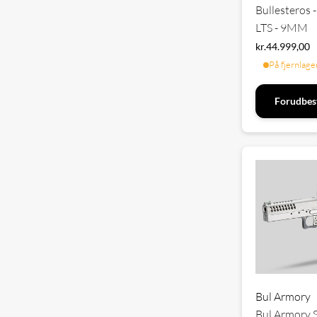
Bullesteros - 
LTS - 9MM
kr.
44.999,00
På fjernlage
Forudbest
Bul Armory
Bul Armory S