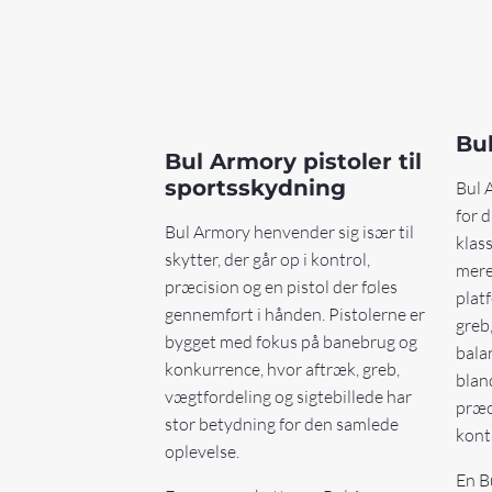
Bul
Bul Armory pistoler til
sportsskydning
Bul 
for 
Bul Armory henvender sig især til
klas
skytter, der går op i kontrol,
mere
præcision og en pistol der føles
plat
gennemført i hånden. Pistolerne er
greb
bygget med fokus på banebrug og
bala
konkurrence, hvor aftræk, greb,
bland
vægtfordeling og sigtebillede har
præc
stor betydning for den samlede
kont
oplevelse.
En B