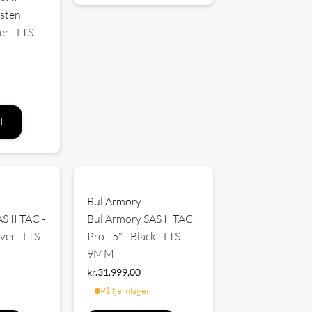
gsten
r - LTS -
l
Bul Armory
S II TAC -
Bul Armory SAS II TAC
ver - LTS -
Pro - 5" - Black - LTS -
9MM
kr.
31.999,00
På fjernlager