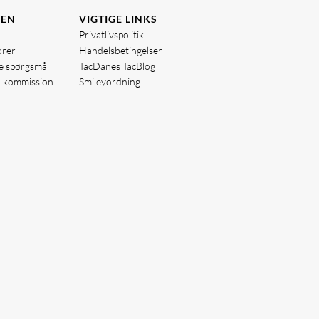
DEN
VIGTIGE LINKS
Privatlivspolitik
ører
Handelsbetingelser
de spørgsmål
TacDanes TacBlog
å kommission
Smileyordning