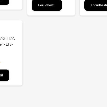
Forudbestil
Forudbesti
SAS II TAC
er - LTS -
r
il