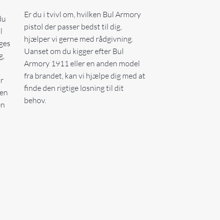
Er du i tvivl om, hvilken Bul Armory
du
pistol der passer bedst til dig,
l
hjælper vi gerne med rådgivning.
uges
Uanset om du kigger efter Bul
g,
Armory 1911 eller en anden model
fra brandet, kan vi hjælpe dig med at
r
finde den rigtige løsning til dit
 en
behov.
en