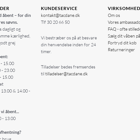
IDER
KUNDESERVICE
VIRKSOMHE
d åbent – for din
kontakt@tacdane.dk
Om os
res søvns.
Tlf
30 20 66 50
Vores ambassad
 dagligt og
FAQ - ofte stille
amme kærlighed,
Sælg dit våben p
Vi bestræber os på at besvare
godt grej
Fortryd dit køb
din henvendelse inden for 24
Returneringer
timer.
ent:
 - 15.00
Tilladelser bedes fremsendes
0 - 23.00
til
tilladelser@tacdane.dk
- 15.00
et
- 13.00 & 14.00 -
 vi åbent...
 - 13.00
fhentning?
er brug