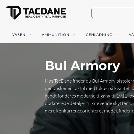
VÅBEN
AMMUNITION
GENLADNING
V
Bul Armory
Hos TacDane finder du Bul Armory pistoler t
der ønsker en pistol med fokus på kvalitet,
kendt for deres moderne tilgang til 1911- o
opdaterede detaljer til krævende skytter. U
mere konkurrenceorienteret model, finder du 