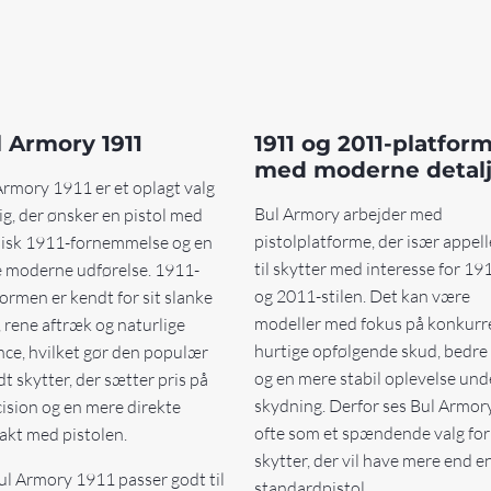
 Armory 1911
1911 og 2011-platfor
med moderne detalj
Armory 1911 er et oplagt valg
Bul Armory arbejder med
dig, der ønsker en pistol med
pistolplatforme, der især appell
sisk 1911-fornemmelse og en
til skytter med interesse for 19
 moderne udførelse. 1911-
og 2011-stilen. Det kan være
formen er kendt for sit slanke
modeller med fokus på konkurr
, rene aftræk og naturlige
hurtige opfølgende skud, bedre
nce, hvilket gør den populær
og en mere stabil oplevelse und
t skytter, der sætter pris på
skydning. Derfor ses Bul Armor
ision og en mere direkte
ofte som et spændende valg for
akt med pistolen.
skytter, der vil have mere end e
ul Armory 1911 passer godt til
standardpistol.