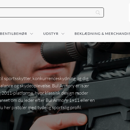
ÅBENTILBEHØR
UDSTYR
BEKLÆDNING & MERCHANDI
il sportsskytter, konkurrenceskydning og dig,
 balance og skydeoplevelse. Bul Armory er især
g 2011-platforme, hvor klassisk design møder
anset om du leder efter Bul Armory 1911 eller en
her pistoler med tydelig sportslig profil.