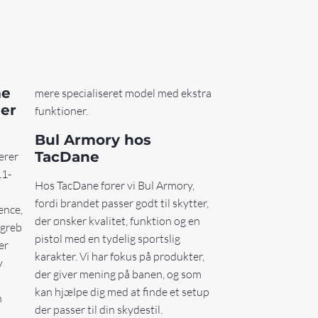
me
mere specialiseret model med ekstra
er
funktioner.
Bul Armory hos
TacDane
erer
11-
Hos TacDane fører vi Bul Armory,
fordi brandet passer godt til skytter,
ence,
der ønsker kvalitet, funktion og en
 greb
pistol med en tydelig sportslig
er
karakter. Vi har fokus på produkter,
y
der giver mening på banen, og som
kan hjælpe dig med at finde et setup
n
der passer til din skydestil.