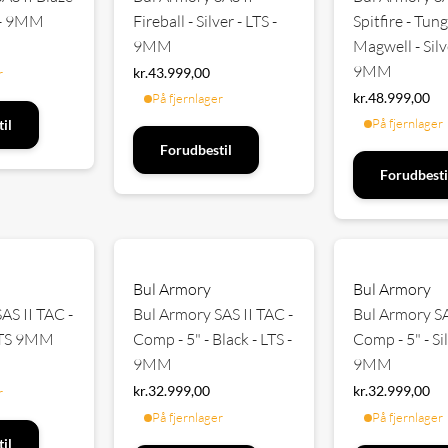
S - 9MM
Fireball - Silver - LTS -
Spitfire - Tun
9MM
Magwell - Silve
9MM
kr.
43.999,00
r
kr.
48.999,00
På fjernlager
På fjernlager
il
Forudbestil
Forudbesti
Bul Armory
Bul Armory
AS II TAC -
Bul Armory SAS II TAC -
Bul Armory SA
- LTS 9MM
Comp - 5" - Black - LTS -
Comp - 5" - Sil
9MM
9MM
kr.
32.999,00
kr.
32.999,00
r
På fjernlager
På fjernlager
il