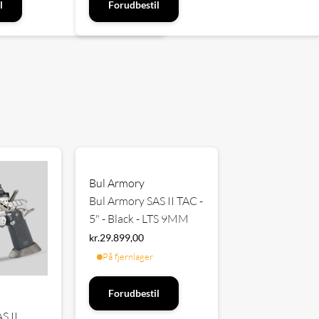
l
Forudbestil
Bul Armory
Bul Armory SAS II TAC -
5" - Black - LTS 9MM
kr.
29.899,00
På fjernlager
Forudbestil
S II