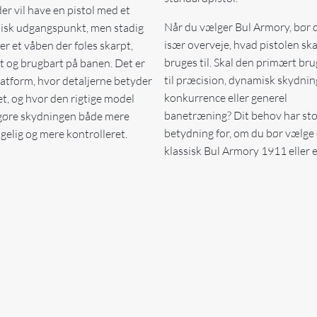
der vil have en pistol med et
Når du vælger Bul Armory, bør 
sisk udgangspunkt, men stadig
især overveje, hvad pistolen ska
er et våben der føles skarpt,
bruges til. Skal den primært br
dt og brugbart på banen. Det er
til præcision, dynamisk skydnin
latform, hvor detaljerne betyder
konkurrence eller generel
t, og hvor den rigtige model
banetræning? Dit behov har sto
gøre skydningen både mere
betydning for, om du bør vælge
gelig og mere kontrolleret.
klassisk Bul Armory 1911 eller 