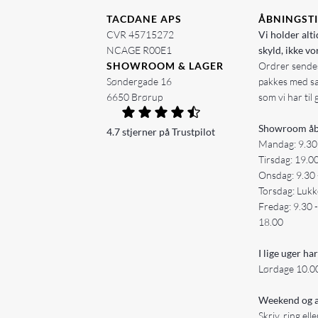
TACDANE APS
ÅBNINGST
CVR 45715272
Vi holder alti
NCAGE R00E1
skyld, ikke vo
SHOWROOM & LAGER
Ordrer sendes
Søndergade 16
pakkes med s
6650 Brørup
som vi har til 
Showroom åb
4.7 stjerner på Trustpilot
Mandag: 9.30
Tirsdag: 19.0
Onsdag: 9.30 
Torsdag: Lukk
Fredag: 9.30 
18.00
I lige uger har
Lørdage 10.00
Weekend og a
Skriv, ring ell