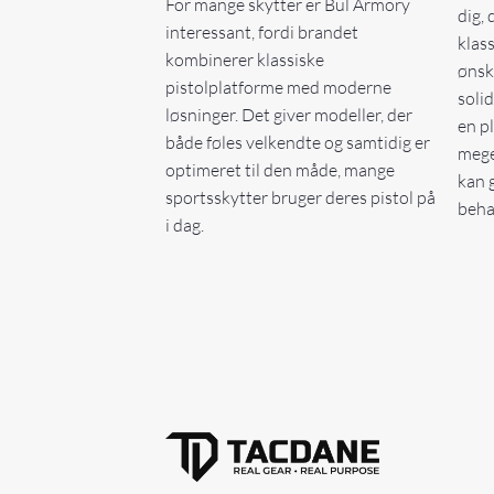
For mange skytter er Bul Armory
dig, 
interessant, fordi brandet
klas
kombinerer klassiske
ønsk
pistolplatforme med moderne
soli
løsninger. Det giver modeller, der
en p
både føles velkendte og samtidig er
mege
optimeret til den måde, mange
kan 
sportsskytter bruger deres pistol på
beha
i dag.