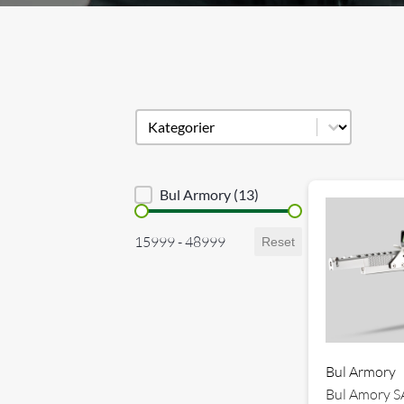
Produkt kategori
Select content
Brand sortering
Bul Armory
(13)
Priser
15999 - 48999
Reset
Bul Armory
Bul Amory SA