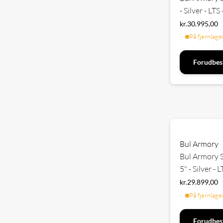
- Silver - LT
kr.
30.995,00
På fjernlage
Forudbest
Bul Armory
Bul Armory S
5" - Silver 
kr.
29.899,00
På fjernlage
Forudbest