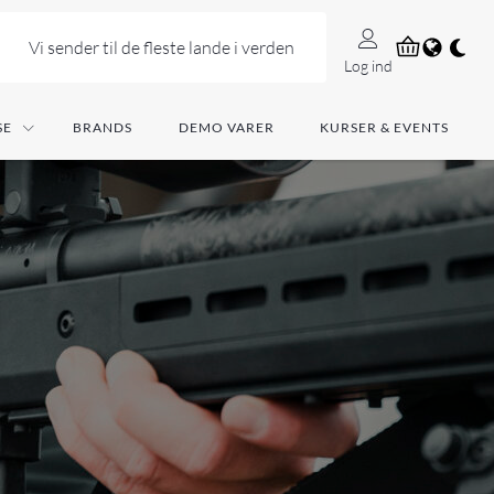
Vi sender til de fleste lande i verden
Log ind
SE
BRANDS
DEMO VARER
KURSER & EVENTS