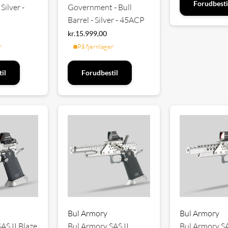
Forudbesti
Silver -
Government - Bull
Barrel - Silver - 45ACP
kr.
15.999,00
r
På fjernlager
il
Forudbestil
Bul Armory
Bul Armory
AS II Blaze
Bul Armory SAS II
Bul Armory SA