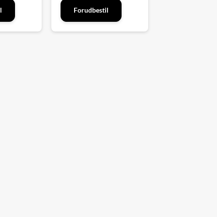
l
Forudbestil