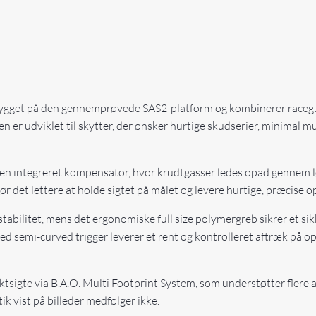
antal
r bygget på den gennemprøvede SAS2-platform og kombinerer race
len er udviklet til skytter, der ønsker hurtige skudserier, minimal
 en integreret kompensator, hvor krudtgasser ledes opad gennem 
gør det lettere at holde sigtet på målet og levere hurtige, præcise 
tabilitet, mens det ergonomiske full size polymergreb sikrer et si
 semi-curved trigger leverer et rent og kontrolleret aftræk på op ti
punktsigte via B.A.O. Multi Footprint System, som understøtter fler
 vist på billeder medfølger ikke.