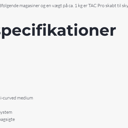
dfølgende magasiner og en vægt på ca. 1 kg er TAC Pro skabt til s
pecifikationer
emi-curved medium
System
bagsigte