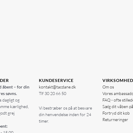
IDER
KUNDESERVICE
VIRKSOMHE
d åbent – for din
kontakt@tacdane.dk
Om os
res søvns.
Tlf
30 20 66 50
Vores ambassad
 dagligt og
FAQ - ofte stille
amme kærlighed,
Sælg dit våben p
Vi bestræber os på at besvare
godt grej
Fortryd dit køb
din henvendelse inden for 24
Returneringer
timer.
ent:
 - 15.00