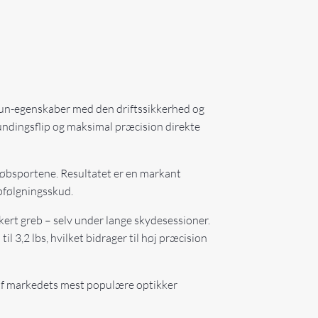
gun-egenskaber med den driftssikkerhed og
 mundingsflip og maksimal præcision direkte
løbsportene. Resultatet er en markant
opfølgningsskud.
kkert greb – selv under lange skydesessioner.
l 3,2 lbs, hvilket bidrager til høj præcision
e af markedets mest populære optikker