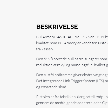
BESKRIVELSE
Bul Armory SAS II TAC Pro 5" Silver LTS e
kvalitet, som Bul Armory er kendt for. Pisto
fra kassen.
Den 5" V8 portede bull barrel fungerer som
reduktion af rekyl og mundingsflip, hvilket 
Den rustfri stålramme giver ekstra vægt og s
Det integrerede Link Trigger System (LTS) med
og ensartede skud.
Pistolen er fra fabrikken klargjort til rød
gennem de medfølgende adapterplader. Optik