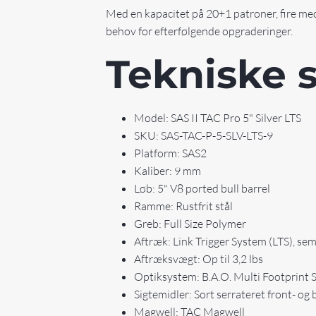
Med en kapacitet på 20+1 patroner, fire me
behov for efterfølgende opgraderinger.
Tekniske s
Model: SAS II TAC Pro 5" Silver LTS
SKU: SAS-TAC-P-5-SLV-LTS-9
Platform: SAS2
Kaliber: 9 mm
Løb: 5" V8 ported bull barrel
Ramme: Rustfrit stål
Greb: Full Size Polymer
Aftræk: Link Trigger System (LTS), s
Aftræksvægt: Op til 3,2 lbs
Optiksystem: B.A.O. Multi Footprint 
Sigtemidler: Sort serrateret front- og 
Magwell: TAC Magwell