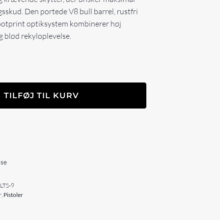
sskud. Den portede V8 bull barrel, rustfri
ootprint optiksystem kombinerer høj
 blød rekyloplevelse.
TILFØJ TIL KURV
sse
-LTS-9
r
,
Pistoler