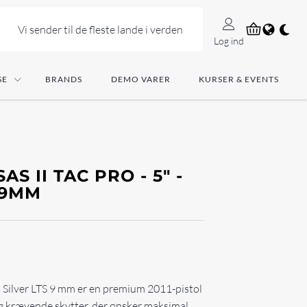
Vi sender til de fleste lande i verden
Log ind
SE
BRANDS
DEMO VARER
KURSER & EVENTS
S II TAC PRO - 5" -
- 9MM
" Silver LTS 9 mm er en premium 2011-pistol
og krævende skytter, der ønsker maksimal