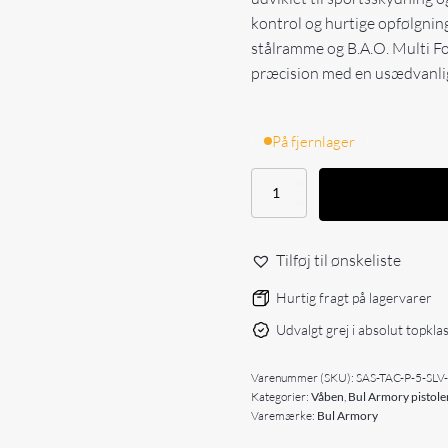
kontrol og hurtige opfølgning
stålramme og B.A.O. Multi F
præcision med en usædvanlig
På fjernlager
Bul
Armory
SAS
II
Tilføj til ønskeliste
TAC
Pro
Hurtig fragt på lagervarer
-
5"
Udvalgt grej i absolut topkla
-
Silver
-
Varenummer (SKU):
SAS-TAC-P-5-SLV
LTS
Kategorier:
Våben
,
Bul Armory pistole
-
Varemærke:
Bul Armory
9MM