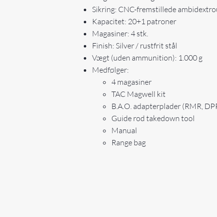
Sikring: CNC-fremstillede ambidextro
Kapacitet: 20+1 patroner
Magasiner: 4 stk.
Finish: Silver / rustfrit stål
Vægt (uden ammunition): 1.000 g
Medfølger:
4 magasiner
TAC Magwell kit
B.A.O. adapterplader (RMR, DP
Guide rod takedown tool
Manual
Range bag