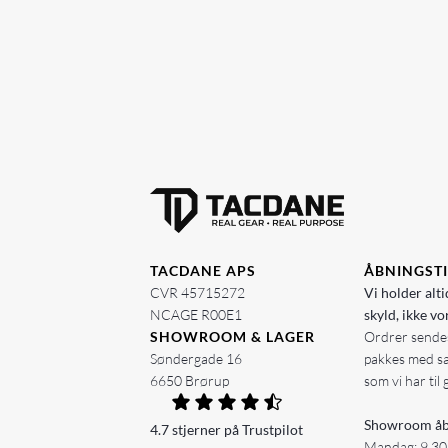
TACDANE APS
ÅBNINGST
CVR 45715272
Vi holder alti
NCAGE R00E1
skyld, ikke vo
SHOWROOM & LAGER
Ordrer sendes
Søndergade 16
pakkes med s
6650 Brørup
som vi har til 
Showroom åb
4.7 stjerner på Trustpilot
Mandag: 9.30