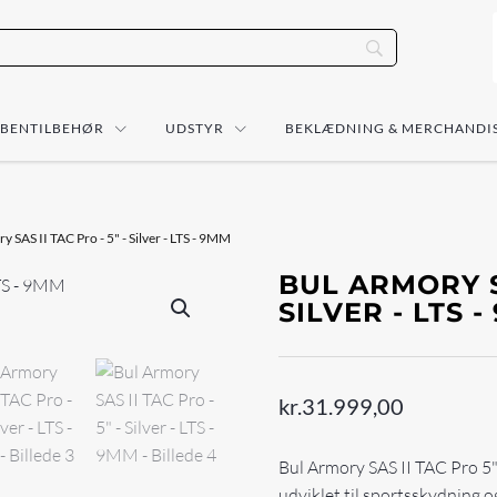
ÅBENTILBEHØR
UDSTYR
BEKLÆDNING & MERCHANDI
y SAS II TAC Pro - 5" - Silver - LTS - 9MM
BUL ARMORY SA
SILVER - LTS 
kr.
31.999,00
Bul Armory SAS II TAC Pro 5
udviklet til sportsskydning 