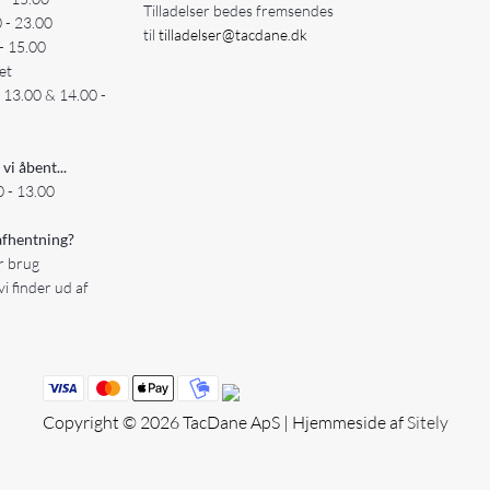
Tilladelser bedes fremsendes
0 - 23.00
til
tilladelser@tacdane.dk
- 15.00
et
- 13.00 & 14.00 -
 vi åbent...
 - 13.00
fhentning?
er brug
vi finder ud af
Copyright © 2026 TacDane ApS | Hjemmeside af
Sitely