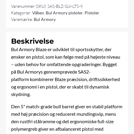
LTS
Varenummer (SKU):
SAS-BLZ-SLV-LTS-9
-
Kategorier:
Våben
,
Bul Armory pistoler
,
Pistoler
9MM
Varemærke:
Bul Armory
antal
Beskrivelse
Bul Armory Blaze er udviklet til sportsskytter, der
ønsker en pistol, som kan følge med på højeste niveau
– uden behov for omfattende opgraderinger. Bygget
på Bul Armorys gennemprøvede SAS2-
platform kombinerer Blaze præcision, driftssikkerhed
og ergonomi i en pistol, der er skabt til dynamisk
skydning.
Den 5" match-grade bull barrel giver en stabil platform
med høj præcision og reduceret mundingsvip, mens
den rustfri stålramme og det ergonomiske full-size
polymergreb giver en afbalanceret pistol med