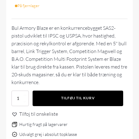
På fjernlager
Bul Armory Blaze er en konkurrencebygget SAS2-
pistol udviklet til IPSC og USPSA, hvor hastighed,
præcision og rekylkontrol er afgørende. Med en 5" bull
barrel, Link Trigger System, Competition Magwell og
B.A.O. Competition Multi Footprint System er Blaze
klar til brug direkte fra kassen. Pistolen leveres med tre
20-skuds magasiner, så du er klar til både træning og
konkurrence.
Bul
TILFØJ TIL KURV
Armory
SAS
Tilføj til ønskeliste
II
Blaze
Hurtig fragt på lagervarer
-
Silver
Udvalgt grej i absolut topklasse
-