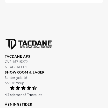
TACDANE APS
CVR 45715272
NCAGE R00E1
SHOWROOM & LAGER
Søndergade 16
6650 Brørup
4.7 stjerner på Trustpilot
ÅBNINGSTIDER