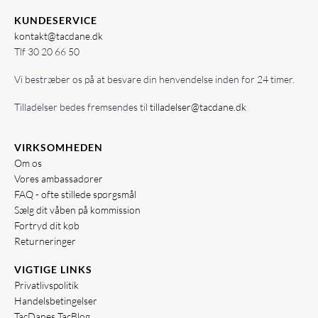
KUNDESERVICE
kontakt@tacdane.dk
Tlf
30 20 66 50
Vi bestræber os på at besvare din henvendelse inden for 24 timer.
Tilladelser bedes fremsendes til
tilladelser@tacdane.dk
VIRKSOMHEDEN
Om os
Vores ambassadører
FAQ - ofte stillede spørgsmål
Sælg dit våben på kommission
Fortryd dit køb
Returneringer
VIGTIGE LINKS
Privatlivspolitik
Handelsbetingelser
TacDanes TacBlog