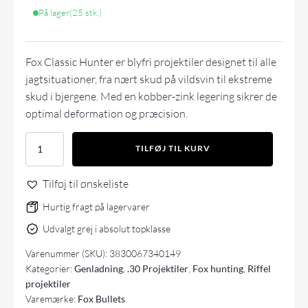
På lager
(25 stk.)
Fox Classic Hunter er blyfri projektiler designet til alle
jagtsituationer, fra nært skud på vildsvin til ekstreme
skud i bjergene. Med en kobber-zink legering sikrer de
optimal deformation og præcision.
Fox
TILFØJ TIL KURV
Classic
hunter
Tilføj til ønskeliste
.30
(.308)
Hurtig fragt på lagervarer
-
165
Udvalgt grej i absolut topklasse
gr
-
Varenummer (SKU):
3830067340149
50
Kategorier:
Genladning
,
.30 Projektiler
,
Fox hunting
,
Riffel
stk
projektiler
antal
Varemærke:
Fox Bullets