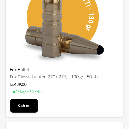
Fox Bullets
Fox Classic hunter .270 (.277) - 130 gr - 50 stk
kr.
439,00
På lager
(53 stk.)
Køb nu