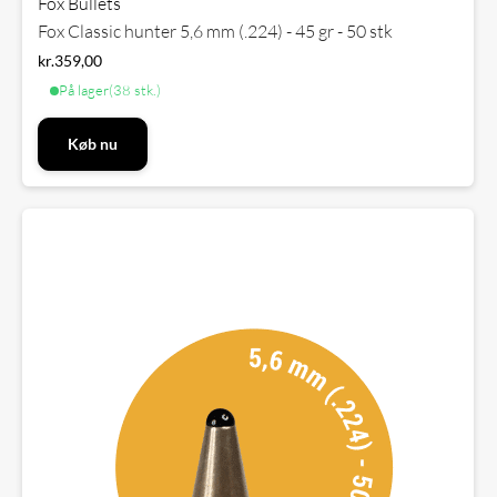
Fox Bullets
Fox Classic hunter 5,6 mm (.224) - 45 gr - 50 stk
kr.
359,00
På lager
(38 stk.)
Køb nu