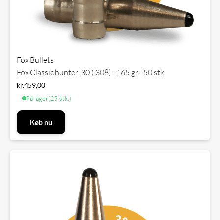
Fox Bullets
Fox Classic hunter .30 (.308) - 165 gr - 50 stk
kr.
459,00
På lager
(25 stk.)
Køb nu