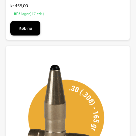
kr.
459,00
På lager
(17 stk.)
Køb nu