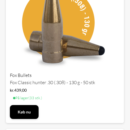
Fox Bullets
Fox Classic hunter .30 (.308) - 130 g - 50 stk
kr.
439,00
På lager
(33 stk.)
Køb nu