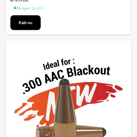
På lager
(18 stk.)
Køb nu