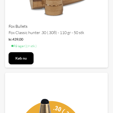
Fox Bullets
Fox Classic hunter .30 (.308) - 110 gr - 50 stk
kr.
439,00
På lager
(19 stk.)
Køb nu