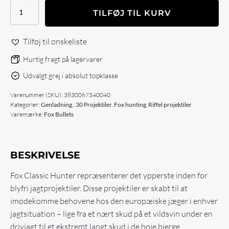
Fox
TILFØJ TIL KURV
Classic
hunter
.30
Tilføj til ønskeliste
(.308)
-
Hurtig fragt på lagervarer
150
Udvalgt grej i absolut topklasse
gr
-
Varenummer (SKU):
3830067340040
50
Kategorier:
Genladning
,
.30 Projektiler
,
Fox hunting
,
Riffel projektiler
stk
Varemærke:
Fox Bullets
antal
BESKRIVELSE
Fox Classic Hunter repræsenterer det ypperste inden for
blyfri jagtprojektiler. Disse projektiler er skabt til at
imødekomme behovene hos den europæiske jæger i enhver
jagtsituation – lige fra et nært skud på et vildsvin under en
drivjagt til et ekstremt langt skud i de høje bjerge.