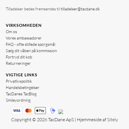
Tilladelser bedes fremsendes til
tilladelser@tacdane.dk
VIRKSOMHEDEN
Om os
Vores ambassadører
FAQ - ofte stillede spørgsmål
Sælg dit våben på kommission
Fortryd dit køb
Returneringer
VIGTIGE LINKS
Privatlivspolitik
Handelsbetingelser
TacDanes TacBlog
Smileyordning
Copyright © 2026 TacDane ApS | Hjemmeside af
Sitely