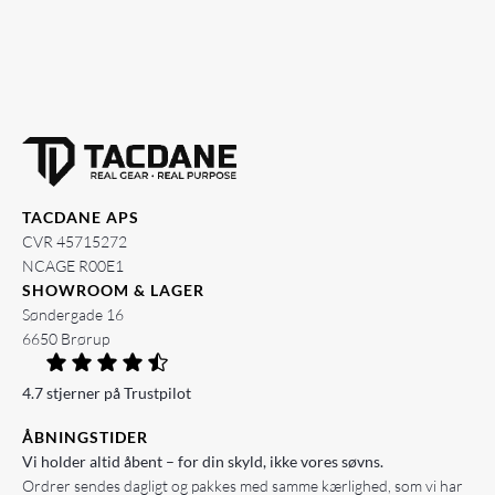
TACDANE APS
CVR 45715272
NCAGE R00E1
SHOWROOM & LAGER
Søndergade 16
6650 Brørup
4.7 stjerner på Trustpilot
ÅBNINGSTIDER
Vi holder altid åbent – for din skyld, ikke vores søvns.
Ordrer sendes dagligt og pakkes med samme kærlighed, som vi har