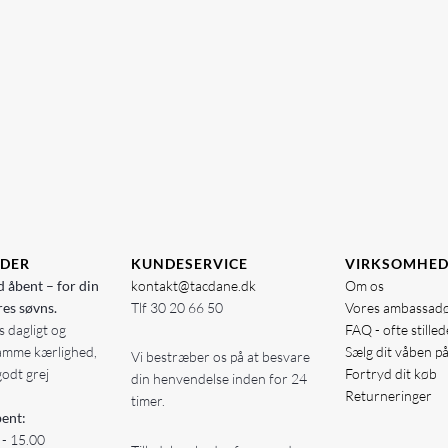
IDER
KUNDESERVICE
VIRKSOMHE
d åbent – for din
kontakt@tacdane.dk
Om os
res søvns.
Tlf
30 20 66 50
Vores ambassad
 dagligt og
FAQ - ofte stille
amme kærlighed,
Sælg dit våben p
Vi bestræber os på at besvare
godt grej
Fortryd dit køb
din henvendelse inden for 24
Returneringer
timer.
ent:
 - 15.00