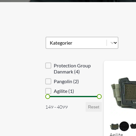
Produkt kategori
Select content
Brand sortering
Protection Group
Danmark
(4)
Pangolin
(2)
Agilite
(1)
Priser
149 - 4099
Reset
Agilite