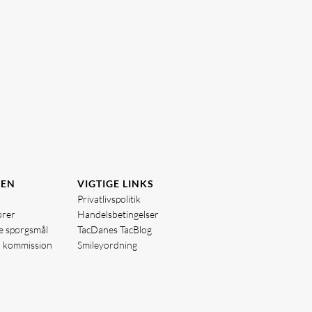
DEN
VIGTIGE LINKS
Privatlivspolitik
ører
Handelsbetingelser
de spørgsmål
TacDanes TacBlog
å kommission
Smileyordning