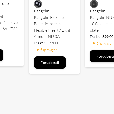
Group
Pangolin
Pangolin
gt
Pangolin Flexible
Pangolin NIJ
| NIJ level
Ballistic Inserts -
10 flexible bal
-S-LW-ICW+
Flexible Insert / Light
plate
Armor - NIJ 3A
Fra
kr.
1.899,00
Fra
kr.
1.199,00
På fjernlager
På fjernlager
Forudbesti
Forudbestil