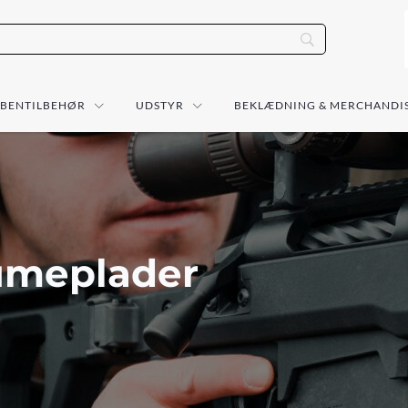
ÅBENTILBEHØR
UDSTYR
BEKLÆDNING & MERCHANDI
umeplader