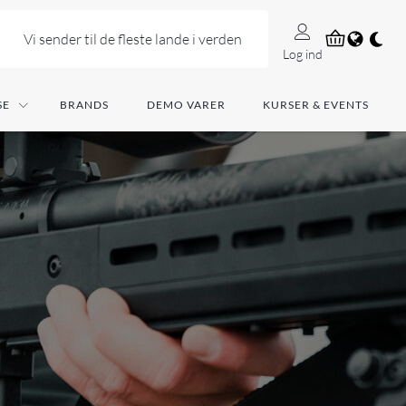
Vi sender til de fleste lande i verden
Log ind
SE
BRANDS
DEMO VARER
KURSER & EVENTS