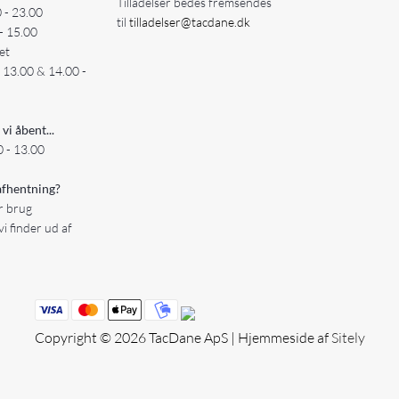
Tilladelser bedes fremsendes
0 - 23.00
til
tilladelser@tacdane.dk
- 15.00
et
- 13.00 & 14.00 -
 vi åbent...
 - 13.00
fhentning?
er brug
vi finder ud af
Copyright © 2026 TacDane ApS | Hjemmeside af
Sitely