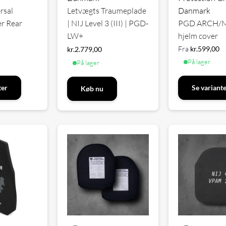
rsal
Danmark
Letvægts Traumeplade
r Rear
PGD ARCH/
| NIJ Level 3 (III) | PGD-
hjelm cover
LW+
Fra
kr.
599,00
kr.
2.779,00
På lager
På lager
ter
Se variant
Køb nu