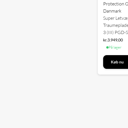
Protection 
Danmark
Super Letvæ
Traumeplade 
3 (III) PGD
kr.
3.949,00
På lager
Køb nu