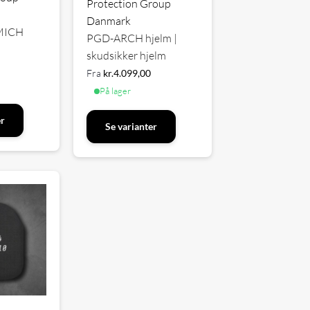
Protection Group
Danmark
MICH
PGD-ARCH hjelm |
skudsikker hjelm
Fra
kr.
4.099,00
På lager
er
Se varianter