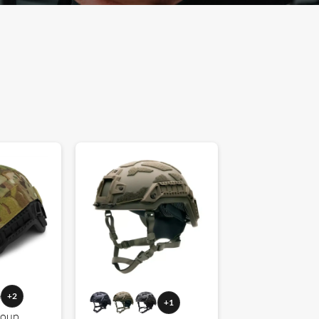
+2
+1
roup