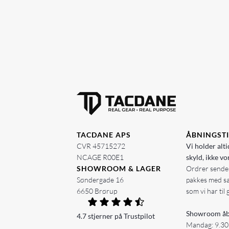
TACDANE APS
ÅBNINGST
CVR 45715272
Vi holder alti
NCAGE R00E1
skyld, ikke vo
SHOWROOM & LAGER
Ordrer sendes
Søndergade 16
pakkes med s
6650 Brørup
som vi har til 
Showroom åb
4.7 stjerner på Trustpilot
Mandag: 9.30