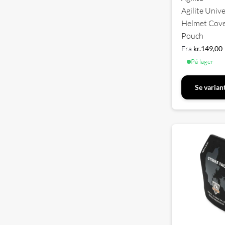
Agilite Unive
Helmet Cove
Pouch
Fra
kr.
149,00
På lager
Se varian