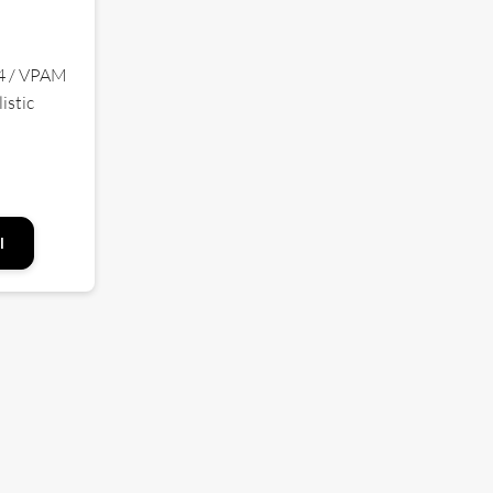
 4 / VPAM
listic
l