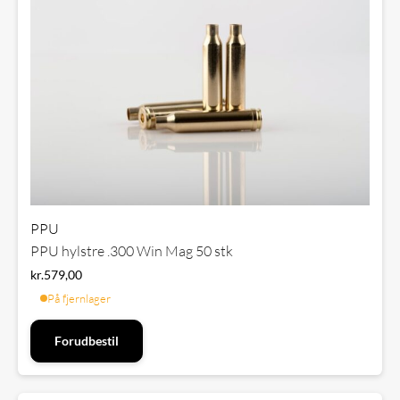
PPU
PPU hylstre .300 Win Mag 50 stk
kr.
579,00
På fjernlager
Forudbestil