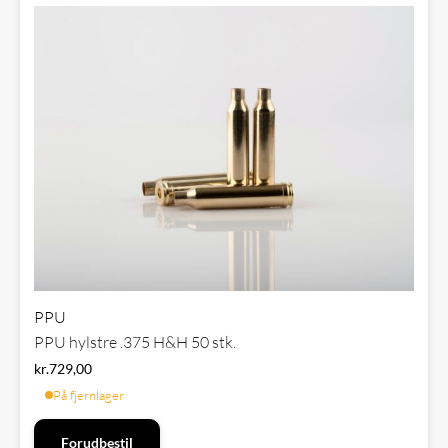
PPU
PPU hylstre .375 H&H 50 stk.
kr.
729,00
På fjernlager
Forudbestil