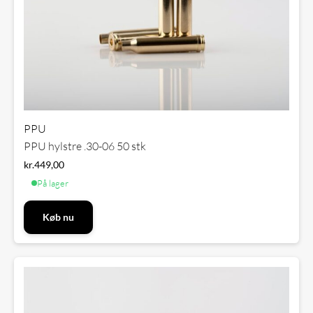
PPU
PPU hylstre .30-06 50 stk
kr.
449,00
På lager
Køb nu