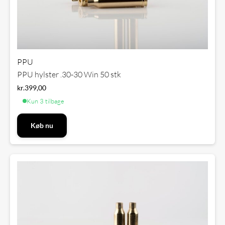
PPU
PPU hylster .30-30 Win 50 stk
kr.
399,00
Kun 3 tilbage
Køb nu