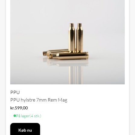
PPU
PPU hylstre 7mm Rem Mag
kr.
599,00
På lager
(4 stk.)
Køb nu