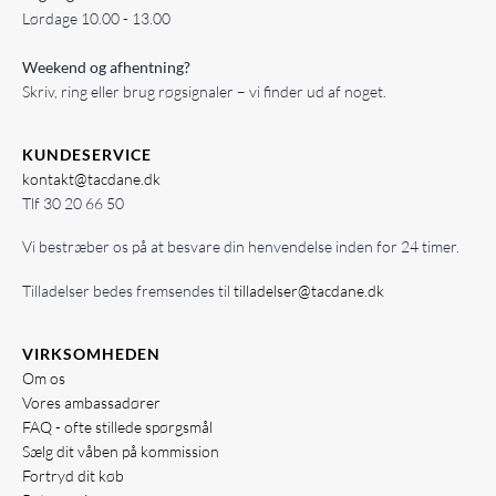
Lørdage 10.00 - 13.00
Weekend og afhentning?
Skriv, ring eller brug røgsignaler – vi finder ud af noget.
KUNDESERVICE
kontakt@tacdane.dk
Tlf
30 20 66 50
Vi bestræber os på at besvare din henvendelse inden for 24 timer.
Tilladelser bedes fremsendes til
tilladelser@tacdane.dk
VIRKSOMHEDEN
Om os
Vores ambassadører
FAQ - ofte stillede spørgsmål
Sælg dit våben på kommission
Fortryd dit køb