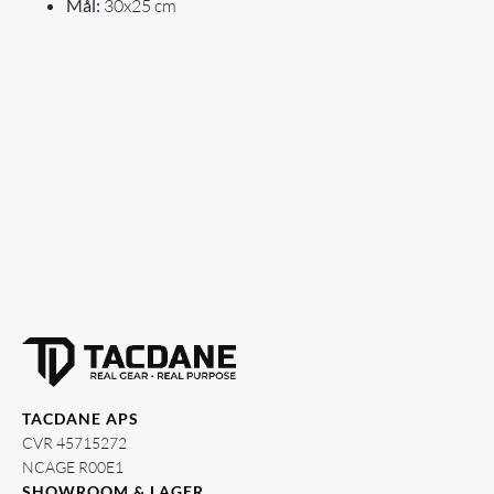
Mål:
30x25 cm
TACDANE APS
CVR 45715272
NCAGE R00E1
SHOWROOM & LAGER