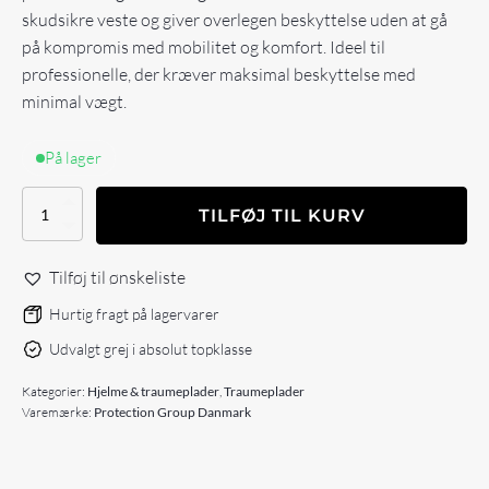
skudsikre veste og giver overlegen beskyttelse uden at gå
på kompromis med mobilitet og komfort. Ideel til
professionelle, der kræver maksimal beskyttelse med
minimal vægt.
På lager
Super
TILFØJ TIL KURV
Letvægt
Traumeplade
|
Tilføj til ønskeliste
NIJ
level
Hurtig fragt på lagervarer
3
Udvalgt grej i absolut topklasse
(III)
PGD-
Kategorier:
Hjelme & traumeplader
,
Traumeplader
S-
Varemærke:
Protection Group Danmark
LW-
ICW+
antal