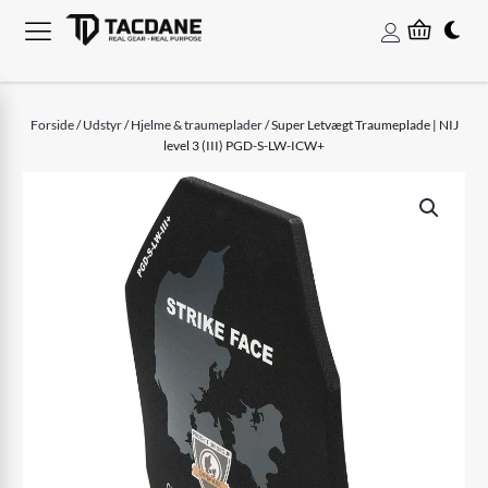
Forside
/
Udstyr
/
Hjelme & traumeplader
/ Super Letvægt Traumeplade | NIJ
level 3 (III) PGD-S-LW-ICW+