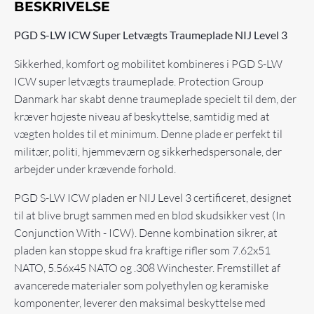
BESKRIVELSE
PGD S-LW ICW Super Letvægts Traumeplade NIJ Level 3
Sikkerhed, komfort og mobilitet kombineres i PGD S-LW
ICW super letvægts traumeplade. Protection Group
Danmark har skabt denne traumeplade specielt til dem, der
kræver højeste niveau af beskyttelse, samtidig med at
vægten holdes til et minimum. Denne plade er perfekt til
militær, politi, hjemmeværn og sikkerhedspersonale, der
arbejder under krævende forhold.
PGD S-LW ICW pladen er NIJ Level 3 certificeret, designet
til at blive brugt sammen med en blød skudsikker vest (In
Conjunction With - ICW). Denne kombination sikrer, at
pladen kan stoppe skud fra kraftige rifler som 7.62x51
NATO, 5.56x45 NATO og .308 Winchester. Fremstillet af
avancerede materialer som polyethylen og keramiske
komponenter, leverer den maksimal beskyttelse med