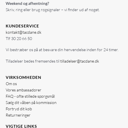
Weekend og afhentning?
Skriv, ring eller brug røgsignaler – vi finder ud af noget.
KUNDESERVICE
kontakt@tacdane.dk
Tlf
30 20 66 50
Vi bestræber os på at besvare din henvendelse inden for 24 timer.
Tilladelser bedes fremsendes til
tilladelser@tacdane.dk
VIRKSOMHEDEN
Om os
Vores ambassadører
FAQ - ofte stillede spørgsmål
Sælg dit våben på kommission
Fortryd dit køb
Returneringer
VIGTIGE LINKS