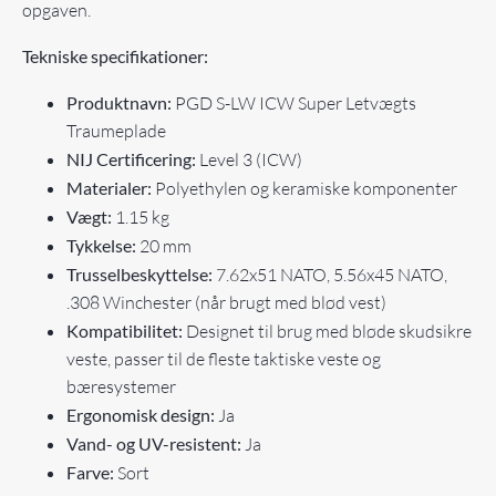
opgaven.
Tekniske specifikationer:
Produktnavn:
PGD S-LW ICW Super Letvægts
Traumeplade
NIJ Certificering:
Level 3 (ICW)
Materialer:
Polyethylen og keramiske komponenter
Vægt:
1.15 kg
Tykkelse:
20 mm
Trusselbeskyttelse:
7.62x51 NATO, 5.56x45 NATO,
.308 Winchester (når brugt med blød vest)
Kompatibilitet:
Designet til brug med bløde skudsikre
veste, passer til de fleste taktiske veste og
bæresystemer
Ergonomisk design:
Ja
Vand- og UV-resistent:
Ja
Farve:
Sort