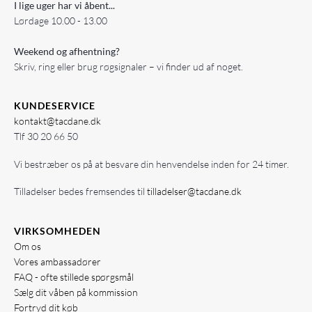
I lige uger har vi åbent...
Lørdage 10.00 - 13.00
Weekend og afhentning?
Skriv, ring eller brug røgsignaler – vi finder ud af noget.
KUNDESERVICE
kontakt@tacdane.dk
Tlf
30 20 66 50
Vi bestræber os på at besvare din henvendelse inden for 24 timer.
Tilladelser bedes fremsendes til
tilladelser@tacdane.dk
VIRKSOMHEDEN
Om os
Vores ambassadører
FAQ - ofte stillede spørgsmål
Sælg dit våben på kommission
Fortryd dit køb