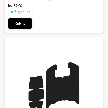
kr.
189,00
På lager
(8 stk.)
Køb nu