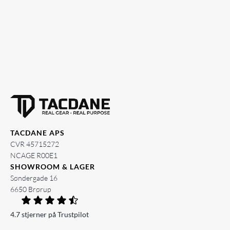
TACDANE APS
CVR 45715272
NCAGE R00E1
SHOWROOM & LAGER
Søndergade 16
6650 Brørup
4.7 stjerner på Trustpilot