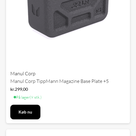
Manul Corp
Manul Corp TippMann Magazine Base Plate +5
kr.
299,00
På lager
(9 stk.)
Køb nu