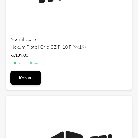
Manul Corp
Nexum Pistol Grip CZ P-10 F (9x19)
kr.
189,00
Kun 3 tilbage
Køb nu