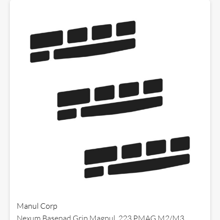
Manul Corp
Nexum Basepad Grip Magpul .223 PMAG M2/M3