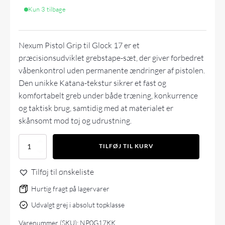
Kun 3 tilbage
Nexum Pistol Grip til Glock 17 er et
præcisionsudviklet grebstape-sæt, der giver forbedret
våbenkontrol uden permanente ændringer af pistolen.
Den unikke Katana-tekstur sikrer et fast og
komfortabelt greb under både træning, konkurrence
og taktisk brug, samtidig med at materialet er
skånsomt mod tøj og udrustning.
Nexum
TILFØJ TIL KURV
Pistol
Grip
Tilføj til ønskeliste
Glock
G17
Hurtig fragt på lagervarer
(22/24/31/34/45)
antal
Udvalgt grej i absolut topklasse
Varenummer (SKU):
NP0G17KK