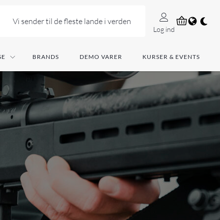
Vi sender til de fleste lande i verden
Log ind
SE
BRANDS
DEMO VARER
KURSER & EVENTS