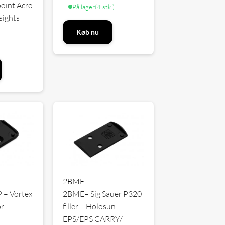
point Acro
På lager
(4 stk.)
sights
Køb nu
2BME
 – Vortex
2BME– Sig Sauer P320
r
filler – Holosun
EPS/EPS CARRY/