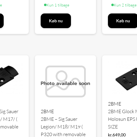
ge
Kun 1 tilbage
Kun 2 tilbage
Køb nu
Køb nu
2BME
2BME
ig Sauer
2BME Glock 
2BME – Sig Sauer
/ M17/ (
Holosun EPS
Legion/ M18/ M19 (
emovable
SIZE
P320 with removable
kr.
649,00