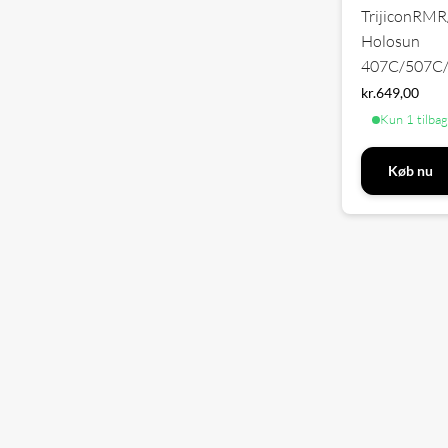
TrijiconRMR
Holosun
407C/507C
kr.
649,00
Kun 1 tilba
Køb nu