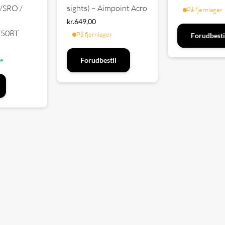
sights) – Aimpoint Acro
/SRO /
På fjernlager
kr.
649,00
/508T
På fjernlager
Forudbesti
ge
Forudbestil