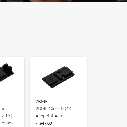
2BME
auer
2BME Glock MOS –
 M19 (
Aimpoint Acro
movable
kr.
649,00