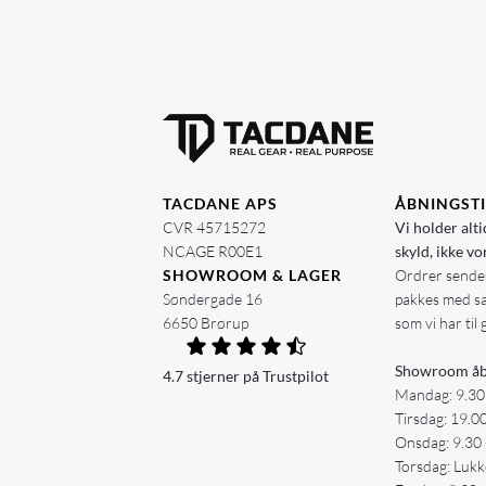
TACDANE APS
ÅBNINGST
CVR 45715272
Vi holder alti
NCAGE R00E1
skyld, ikke vo
SHOWROOM & LAGER
Ordrer sendes
Søndergade 16
pakkes med s
6650 Brørup
som vi har til 
Showroom åb
4.7 stjerner på Trustpilot
Mandag: 9.30
Tirsdag: 19.0
Onsdag: 9.30 
Torsdag: Lukk