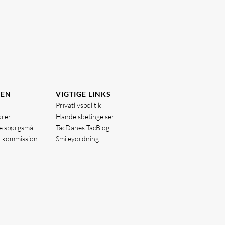
DEN
VIGTIGE LINKS
Privatlivspolitik
ører
Handelsbetingelser
de spørgsmål
TacDanes TacBlog
å kommission
Smileyordning