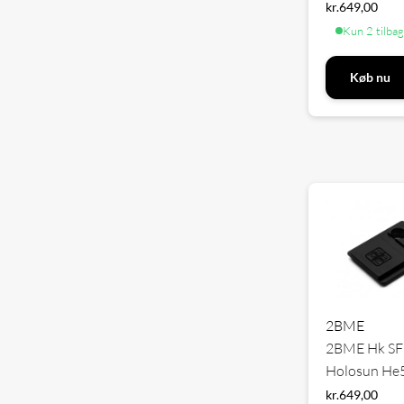
kr.
649,00
Kun 2 tilba
Køb nu
2BME
2BME Hk SF
Holosun He
kr.
649,00