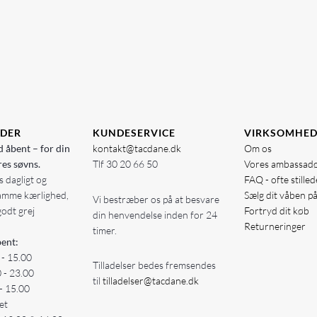
IDER
KUNDESERVICE
VIRKSOMHE
d åbent – for din
kontakt@tacdane.dk
Om os
res søvns.
Tlf
30 20 66 50
Vores ambassad
 dagligt og
FAQ - ofte stille
amme kærlighed,
Sælg dit våben p
Vi bestræber os på at besvare
godt grej
Fortryd dit køb
din henvendelse inden for 24
Returneringer
timer.
ent:
 - 15.00
Tilladelser bedes fremsendes
0 - 23.00
til
tilladelser@tacdane.dk
- 15.00
et