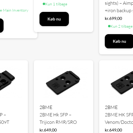
sights) – Aim
Kun 1 tilbage
+iron backup 
ge
·
Main Inventory
kr.
699,00
Køb nu
Kun 2 tilbage
Køb nu
2BME
2BME
P –
2BME Hk SFP –
2BME HK SFP
509T
Trijicon RMR/SRO
Venom/Docto
kr.
649,00
kr.
649,00