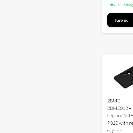
Kun 1 tilba
Køb nu
2BME
2BME012 – S
Legion/ M18
P320 with r
sights) -