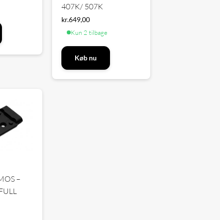
407K/ 507K
kr.
649,00
Kun 2 tilbage
Køb nu
MOS –
 FULL