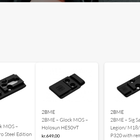
2BME
2BME
2BME – Glock MOS –
2BME – Sig S
ck MOS –
Holosun HE509T
Legion/ M18/
o Steel Edition
P320 with re
kr.
649,00