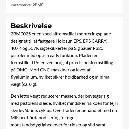
antal
Varemærke:
2BME
Beskrivelse
2BME025 er en specialfremstillet monteringsplade
designet til at fastgøre Holosun EPS, EPS CARRY,
407K og 507K sigtekikkerter på Sig Sauer P320
pistoler med optic-ready funktion. Pladen er
fremstillet i Polen ved brug af præcisionsfremstilling
på DMG-Mori CNC-maskiner og lavet af
flyaluminium, hvilket sikrer holdbarhed og minimal
vægt (ca. 8 g).
Den lette vægt reducerer massen, der bevæger sig
med pistolens slæde, hvilket mindsker risikoen for fejl i
skydevåbnets cyklus. Overfladen er behandlet med en
Milspec hårdanodisering for øget
modstandsdygtighed over for ridser og slid samt