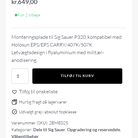
kr.
649,00
Kun 2 tilbage
Monteringsplade til Sig Sauer P320, kompatibel med
Holosun EPS/EPS CARRY/407K/507K.
Letvægtsdesign i flyaluminium med militær-
anodisering.
2BME–
TILFØJ TIL KURV
Sig
Sauer
Tilføj til ønskeliste
P320
filler
Hurtig fragt på lagervarer
–
Holosun
Udvalgt grej i absolut topklasse
EPS/EPS
CARRY/
Varenummer (SKU):
2BME025
407K/
Kategorier:
Dele til Sig Sauer
,
Opgradering og reservedele
,
507K
Våbentilbehør