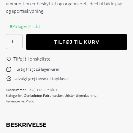
ammunition er beskyttet og organiseret, ideel til både jagt
og sportsskydning.
På lager
(4 stk.)
Plano
TILFØJ TIL KURV
12-
16
Gauge
Tilføj til ønskeliste
Shot
Shell
Hurtig fragt på lagervarer
Case
Udvalgt grej i absolut topklasse
antal
Varenummer (SKU):
PMC121601
Kategorier:
Genladning
,
Patronæsker
,
Udstyr til genladning
Varemærke:
Plano
BESKRIVELSE