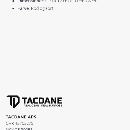
Dimensioner
: Cirka 12 cm x 10 cm x 8 cm
Farve
: Rød og sort
TACDANE APS
CVR 45715272
NCAGE R00E1