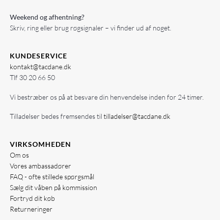
Weekend og afhentning?
Skriv, ring eller brug røgsignaler – vi finder ud af noget.
KUNDESERVICE
kontakt@tacdane.dk
Tlf
30 20 66 50
Vi bestræber os på at besvare din henvendelse inden for 24 timer.
Tilladelser bedes fremsendes til
tilladelser@tacdane.dk
VIRKSOMHEDEN
Om os
Vores ambassadører
FAQ - ofte stillede spørgsmål
Sælg dit våben på kommission
Fortryd dit køb
Returneringer