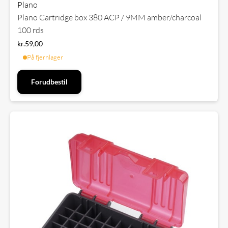
Plano
Plano Cartridge box 380 ACP / 9MM amber/charcoal
100 rds
kr.
59,00
På fjernlager
Forudbestil