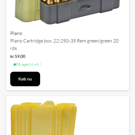
Plano
Plano Cartridge box .22-250-.35 Rem green/green 20
rds
kr.
59,00
På lager
(4 stk.)
Køb nu