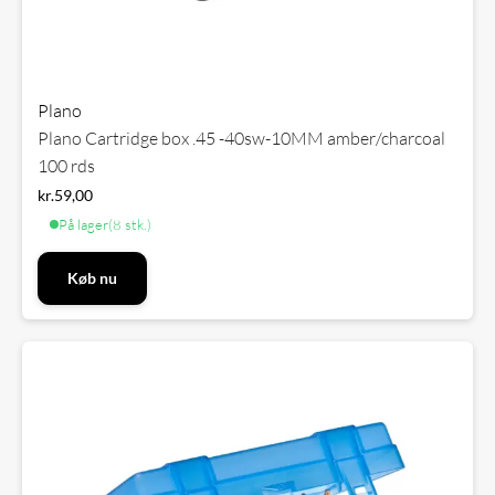
Plano
Plano Cartridge box .45 -40sw-10MM amber/charcoal
100 rds
kr.
59,00
På lager
(8 stk.)
Køb nu