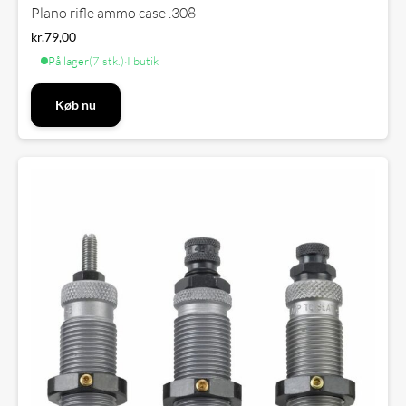
Plano rifle ammo case .308
kr.
79,00
På lager
(7 stk.)
·
I butik
Køb nu