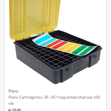
Plano
Plano Cartridge box .38 -.357 mag amber/charcoal 100
rds
kr.
59,00