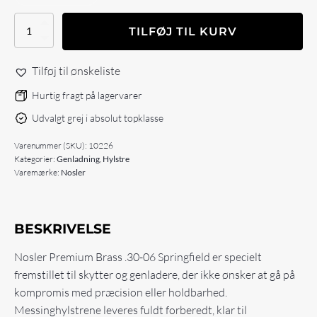
Nosler
TILFØJ TIL KURV
30-
06
Springfield
Tilføj til ønskeliste
Premium
Brass
Hurtig fragt på lagervarer
(50
Udvalgt grej i absolut topklasse
stk)
antal
Varenummer (SKU):
10226
Kategorier:
Genladning
,
Hylstre
Varemærke:
Nosler
BESKRIVELSE
Nosler Premium Brass .30-06 Springfield er specielt
fremstillet til skytter og genladere, der ikke ønsker at gå på
kompromis med præcision eller holdbarhed.
Messinghylstrene leveres fuldt forberedt, klar til