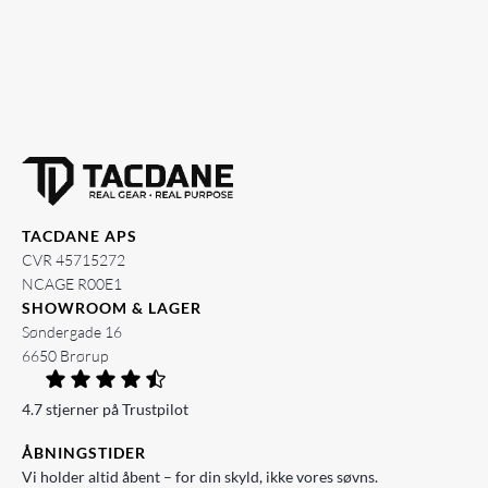
TACDANE APS
CVR 45715272
NCAGE R00E1
SHOWROOM & LAGER
Søndergade 16
6650 Brørup
4.7 stjerner på Trustpilot
ÅBNINGSTIDER
Vi holder altid åbent – for din skyld, ikke vores søvns.