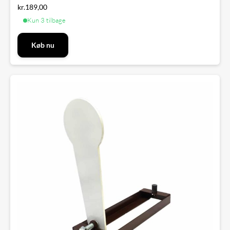
kr.
189,00
Kun 3 tilbage
Køb nu