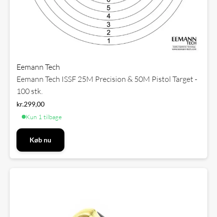
Eemann Tech
Eemann Tech ISSF 25M Precision & 50M Pistol Target -
100 stk.
kr.
299,00
Kun 1 tilbage
Køb nu