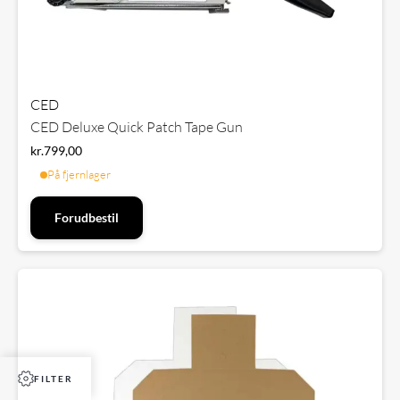
CED
CED Deluxe Quick Patch Tape Gun
kr.
799,00
På fjernlager
Forudbestil
FILTER