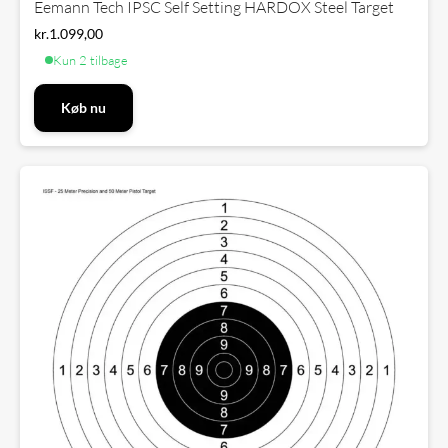
Eemann Tech IPSC Self Setting HARDOX Steel Target
kr.
1.099,00
Kun 2 tilbage
Køb nu