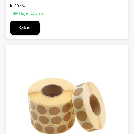
kr.
19,00
På lager
(152 stk.)
Køb nu