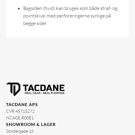
Bagsiden (hvid) kan bruges som både straf- og
pointskive, med perforeringerne synlige på
begge sider.
TACDANE APS
CVR 45715272
NCAGE R00E1
SHOWROOM & LAGER
Søndergade 16