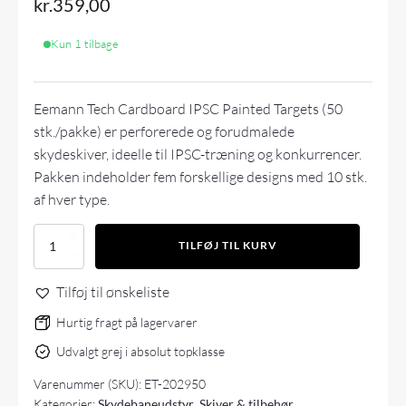
kr.
359,00
Kun 1 tilbage
Eemann Tech Cardboard IPSC Painted Targets (50
stk./pakke) er perforerede og forudmalede
skydeskiver, ideelle til IPSC-træning og konkurrencer.
Pakken indeholder fem forskellige designs med 10 stk.
af hver type.
Eemann
TILFØJ TIL KURV
Tech
Cardboard
Tilføj til ønskeliste
IPSC
Painted
Hurtig fragt på lagervarer
Target
50
Udvalgt grej i absolut topklasse
stk/pakke
antal
Varenummer (SKU):
ET-202950
Kategorier:
Skydebaneudstyr
,
Skiver & tilbehør