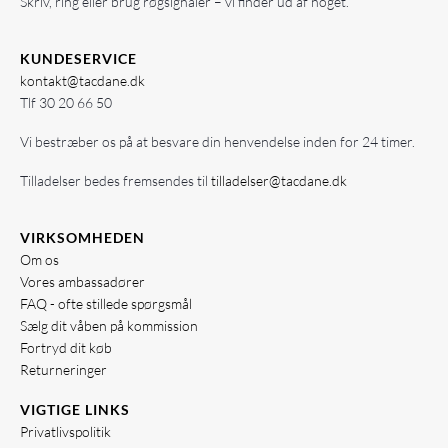
Skriv, ring eller brug røgsignaler – vi finder ud af noget.
KUNDESERVICE
kontakt@tacdane.dk
Tlf
30 20 66 50
Vi bestræber os på at besvare din henvendelse inden for 24 timer.
Tilladelser bedes fremsendes til
tilladelser@tacdane.dk
VIRKSOMHEDEN
Om os
Vores ambassadører
FAQ - ofte stillede spørgsmål
Sælg dit våben på kommission
Fortryd dit køb
Returneringer
VIGTIGE LINKS
Privatlivspolitik