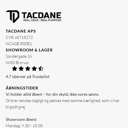
TACDANE APS
CVR 45715272
NCAGE R00E1
SHOWROOM & LAGER
Søndergade 16
6650 Brørup
4.7 stjerner på Trustpilot
ÅBNINGSTIDER
Vi holder altid åbent – for din skyld, ikke vores søvns.
Ordrer sendes dagligt og pakkes med samme kærlighed, som vi har
til godt grej
Showroom åbent:
Mandag: 9.30 - 15.00