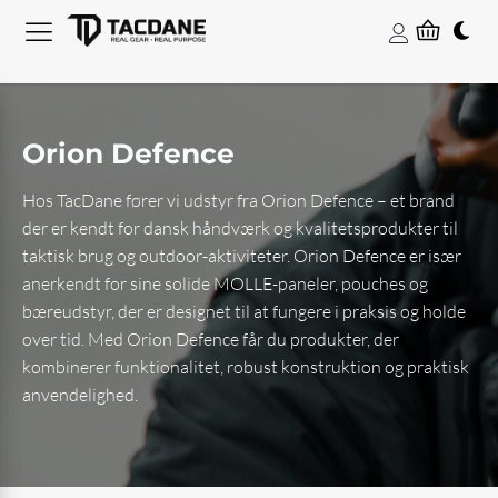
Orion Defence
Hos TacDane fører vi udstyr fra Orion Defence – et brand
der er kendt for dansk håndværk og kvalitetsprodukter til
taktisk brug og outdoor-aktiviteter. Orion Defence er især
anerkendt for sine solide MOLLE-paneler, pouches og
bæreudstyr, der er designet til at fungere i praksis og holde
over tid. Med Orion Defence får du produkter, der
kombinerer funktionalitet, robust konstruktion og praktisk
anvendelighed.