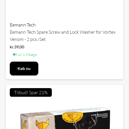
Eemann Tech
Eemann Tech Spare Screw and Lock Washer for Vortex
Venom - 2 pcs./Set
kr.
39,00
Kun 1 tilbage
Køb nu
Tilbud! Spar 21%