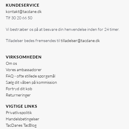
KUNDESERVICE
kontakt@tacdane.dk
Tlf
30 20 66 50
Vi bestræber os på at besvare din henvendelse inden for 24 timer.
Tilladelser bedes fremsendes til
tilladelser@tacdane.dk
VIRKSOMHEDEN
Om os
Vores ambassadører
FAQ - ofte stillede spørgsmål
Sælg dit våben på kommission
Fortryd dit køb
Returneringer
VIGTIGE LINKS
Privatlivspolitik
Handelsbetingelser
TacDanes TacBlog