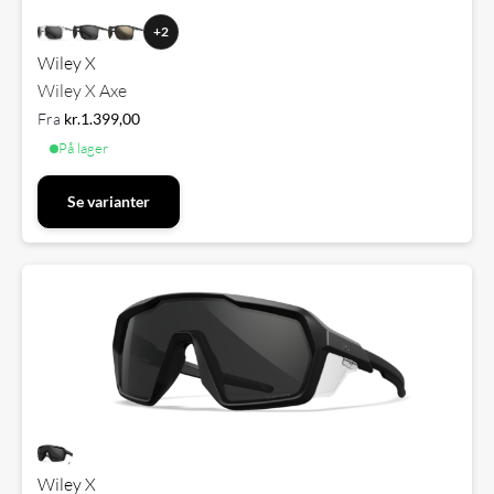
+2
Wiley X
Wiley X Axe
Fra
kr.
1.399,00
På lager
Se varianter
Wiley X