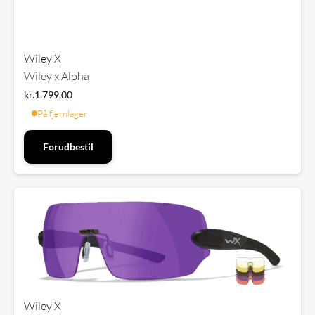
Wiley X
Wiley x Alpha
kr.
1.799,00
På fjernlager
Forudbestil
Wiley X