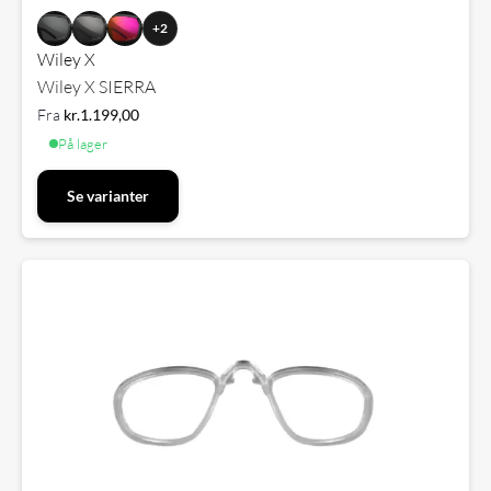
+2
Wiley X
Wiley X SIERRA
Fra
kr.
1.199,00
På lager
Se varianter