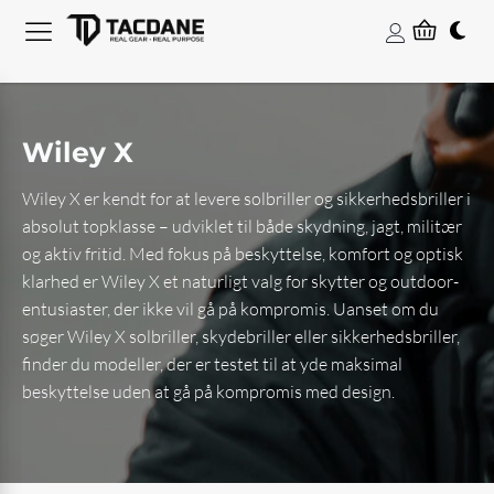
Wiley X
Wiley X er kendt for at levere solbriller og sikkerhedsbriller i
absolut topklasse – udviklet til både skydning, jagt, militær
og aktiv fritid. Med fokus på beskyttelse, komfort og optisk
klarhed er Wiley X et naturligt valg for skytter og outdoor-
entusiaster, der ikke vil gå på kompromis. Uanset om du
søger Wiley X solbriller, skydebriller eller sikkerhedsbriller,
finder du modeller, der er testet til at yde maksimal
beskyttelse uden at gå på kompromis med design.