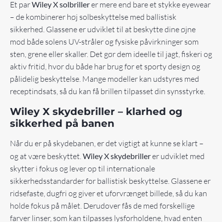
Et par
Wiley X solbriller
er mere end bare et stykke eyewear
– de kombinerer høj solbeskyttelse med ballistisk
sikkerhed. Glassene er udviklet til at beskytte dine øjne
mod både solens UV-stråler og fysiske påvirkninger som
sten, grene eller skaller. Det gør dem ideelle til jagt, fiskeri og
aktiv fritid, hvor du både har brug for et sporty design og
pålidelig beskyttelse. Mange modeller kan udstyres med
receptindsats, så du kan få brillen tilpasset din synsstyrke.
Wiley X skydebriller – klarhed og
sikkerhed på banen
Når du er på skydebanen, er det vigtigt at kunne se klart –
og at være beskyttet.
Wiley X skydebriller
er udviklet med
skytter i fokus og lever op til internationale
sikkerhedsstandarder for ballistisk beskyttelse. Glassene er
ridsefaste, dugfri og giver et uforvrænget billede, så du kan
holde fokus på målet. Derudover fås de med forskellige
farver linser, som kan tilpasses lysforholdene, hvad enten