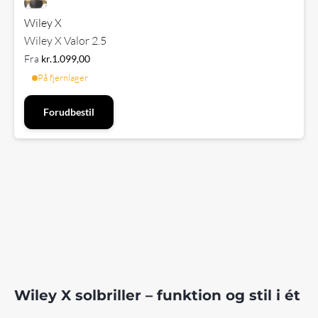
Wiley X
Wiley X Valor 2.5
Fra
kr.
1.099,00
På fjernlager
Forudbestil
Wiley X solbriller – funktion og stil i ét