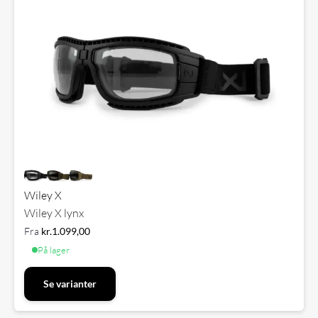
Wiley X
Wiley X lynx
Fra
kr.
1.099,00
På lager
Se varianter