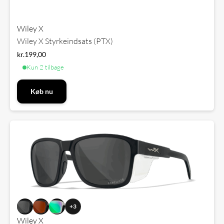
Wiley X
Wiley X Styrkeindsats (PTX)
kr.
199,00
Kun 2 tilbage
Køb nu
+3
Wiley X