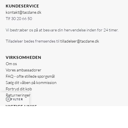
KUNDESERVICE
kontakt@tacdane.dk
Tlf
30 20 66 50
Vi bestræber os på at besvare din henvendelse inden for 24 timer.
Tilladelser bedes fremsendes til
tilladelser@tacdane.dk
VIRKSOMHEDEN
Om os
Vores ambassadører
FAQ - ofte stillede spørgsmål
Sælg dit våben på kommission
Fortryd dit køb
Returneringer
FILTER
VIGTIGE LINKS
Privatlivspolitik
Handelsbetingelser
Added to Cart
TacDanes TacBlog