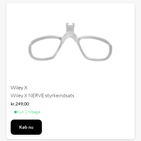
Wiley X
Wiley X NERVE styrkeindsats
kr.
249,00
Kun 2 tilbage
Køb nu