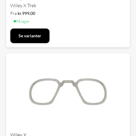
Wiley X Trek
Fra
kr.
999,00
På lager
Se varianter
Wiley X