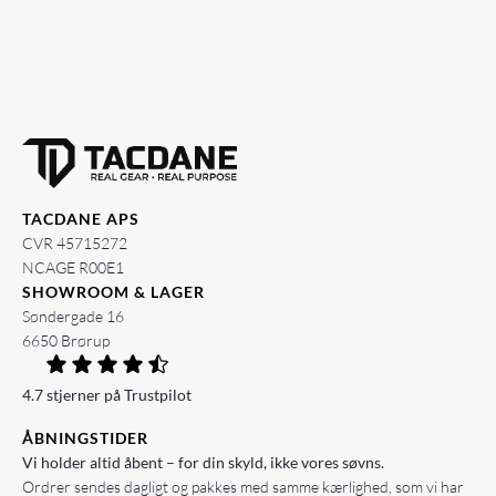
TACDANE APS
CVR 45715272
NCAGE R00E1
SHOWROOM & LAGER
Søndergade 16
6650 Brørup
4.7 stjerner på Trustpilot
ÅBNINGSTIDER
Vi holder altid åbent – for din skyld, ikke vores søvns.
Ordrer sendes dagligt og pakkes med samme kærlighed, som vi har