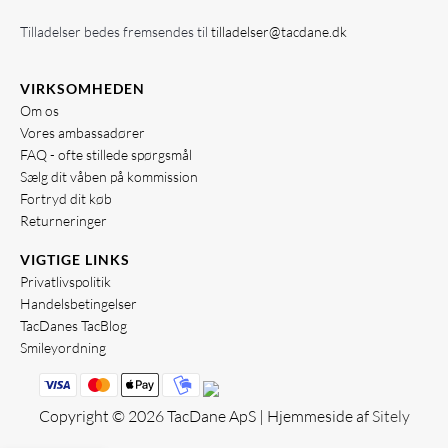
Tilladelser bedes fremsendes til
tilladelser@tacdane.dk
VIRKSOMHEDEN
Om os
Vores ambassadører
FAQ - ofte stillede spørgsmål
Sælg dit våben på kommission
Fortryd dit køb
Returneringer
VIGTIGE LINKS
Privatlivspolitik
Handelsbetingelser
TacDanes TacBlog
Smileyordning
Copyright © 2026 TacDane ApS | Hjemmeside af
Sitely