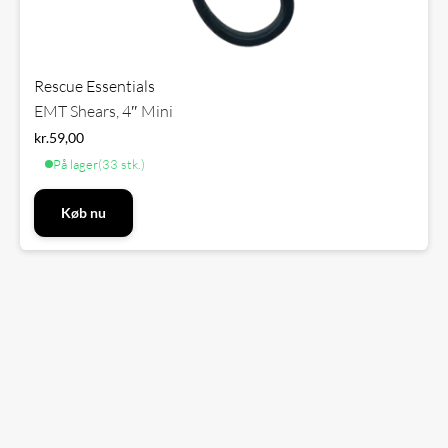
Rescue Essentials
EMT Shears, 4″ Mini
kr.
59,00
På lager
(33 stk.)
Køb nu