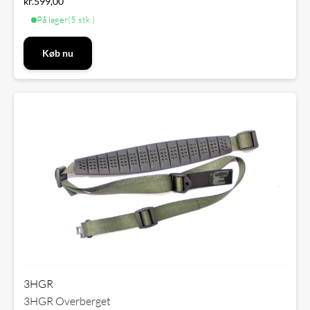
kr.
599,00
På lager
(5 stk.)
Køb nu
3HGR
3HGR Overberget