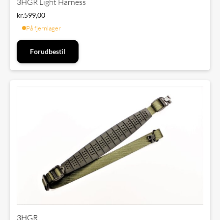
3HGR Light Harness
kr.
599,00
På fjernlager
Forudbestil
3HGR