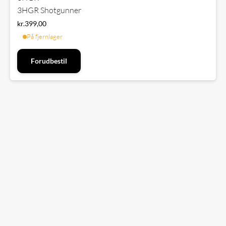
3HGR Shotgunner
kr.
399,00
På fjernlager
Forudbestil