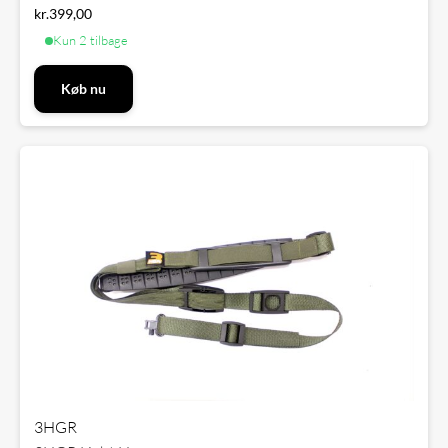
kr.
399,00
Kun 2 tilbage
Køb nu
3HGR