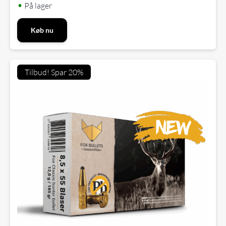
•
På lager
Køb nu
Tilbud! Spar 20%