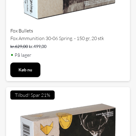
Fox Bullets
Fox Ammunition 30-06 Spring. - 150 gr, 20 stk
kr.
629,00
kr.
499,00
•
På lager
Køb nu
Tilbud! Spar 21%