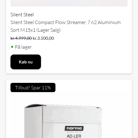
Silent Steel
Silent Steel Compact Flow Streamer, 7.62 Aluminium
Sort M15x1 (Lager Salg)
kr.
4.999,00
kr.
3.500,00
•
På lager
Køb nu
Tilbud! Spar 11%