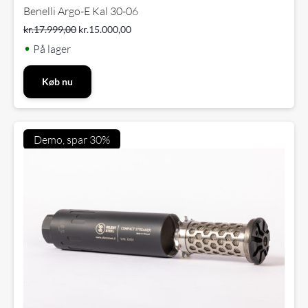
Benelli Argo-E Kal 30-06
kr.
17.999,00
kr.
15.000,00
•
På lager
Køb nu
Demo, spar 30%