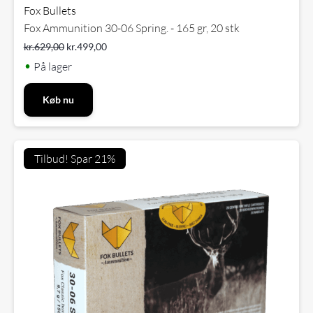
Fox Bullets
Fox Ammunition 30-06 Spring. - 165 gr, 20 stk
kr.
629,00
kr.
499,00
•
På lager
Køb nu
Tilbud! Spar 21%