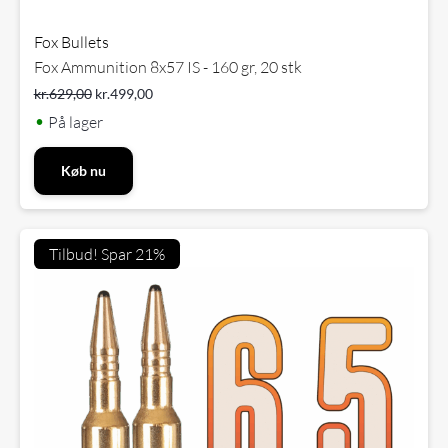
Fox Bullets
Fox Ammunition 8x57 IS - 160 gr, 20 stk
kr.
629,00
kr.
499,00
•
På lager
Køb nu
Tilbud! Spar 21%