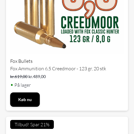
Fox Bullets
Fox Ammunition 6,5 Creedmoor - 123 gr, 20 stk
kr.
619,00
kr.
489,00
•
På lager
Køb nu
Tilbud! Spar 21%