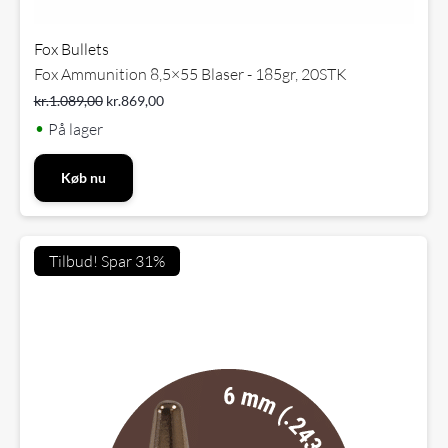
Fox Bullets
Fox Ammunition 8,5×55 Blaser - 185gr, 20STK
kr.
1.089,00
kr.
869,00
•
På lager
Køb nu
Tilbud! Spar 31%