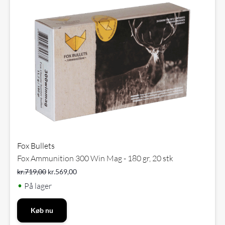
Fox Bullets
Fox Ammunition 300 Win Mag - 180 gr, 20 stk
kr.
719,00
kr.
569,00
•
På lager
Køb nu