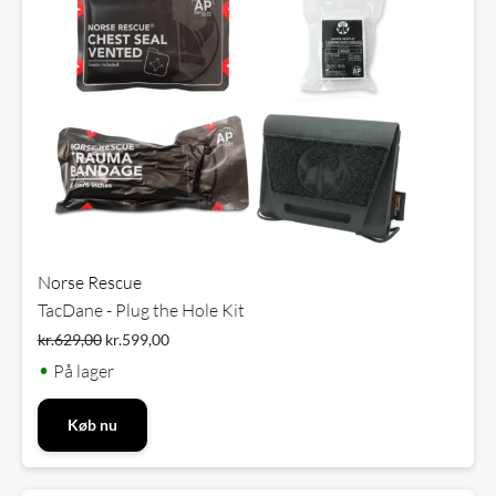
Norse Rescue
TacDane - Plug the Hole Kit
kr.
629,00
kr.
599,00
•
På lager
Køb nu