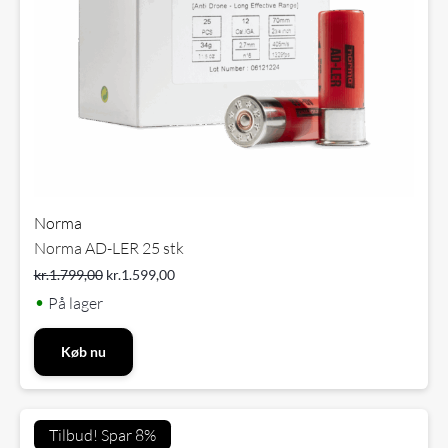
Norma
Norma AD-LER 25 stk
kr.
1.799,00
kr.
1.599,00
•
På lager
Køb nu
Tilbud! Spar 8%