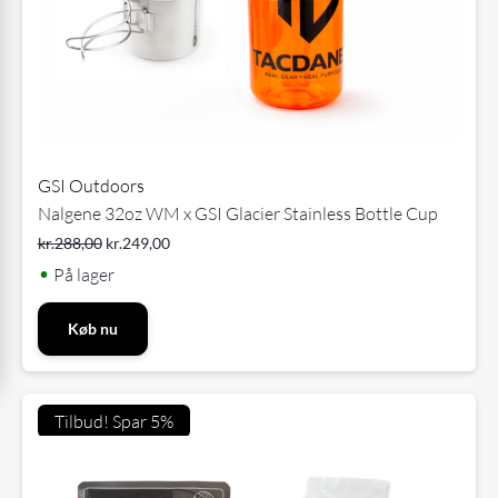
GSI Outdoors
Nalgene 32oz WM x GSI Glacier Stainless Bottle Cup
kr.
288,00
kr.
249,00
•
På lager
Køb nu
Tilbud! Spar 5%