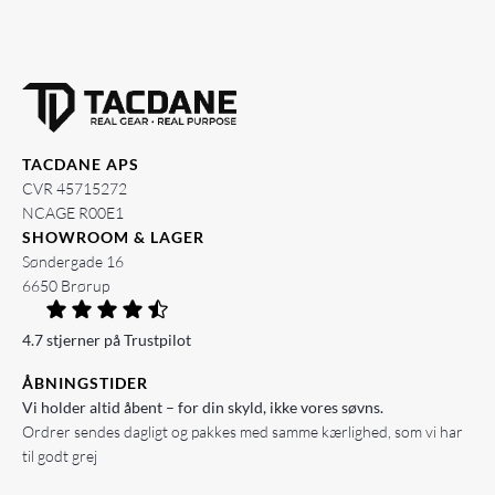
TACDANE APS
CVR 45715272
NCAGE R00E1
SHOWROOM & LAGER
Søndergade 16
6650 Brørup
4.7 stjerner på Trustpilot
ÅBNINGSTIDER
Vi holder altid åbent – for din skyld, ikke vores søvns.
Ordrer sendes dagligt og pakkes med samme kærlighed, som vi har
til godt grej