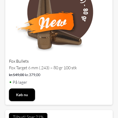
Fox Bullets
Fox Target 6 mm (.243) – 80 gr 100 stk
kr.
549,00
kr.
379,00
•
På lager
Køb nu
Tilbud! Spar 21%