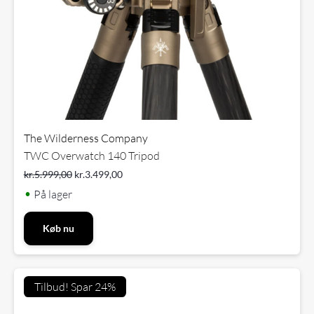
The Wilderness Company
TWC Overwatch 140 Tripod
kr.
5.999,00
kr.
3.499,00
•
På lager
Køb nu
Tilbud! Spar 24%