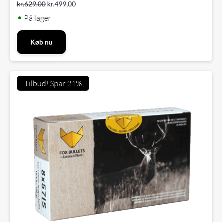
kr.
629,00
kr.
499,00
•
På lager
Køb nu
Tilbud! Spar 21%