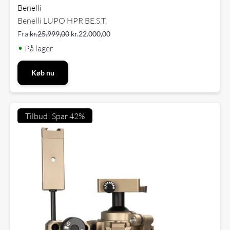
Benelli
Benelli LUPO HPR BE.S.T.
Fra
kr.
25.999,00
kr.
22.000,00
•
På lager
Køb nu
Tilbud! Spar 42%