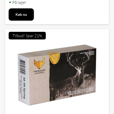
•
På lager
Køb nu
Tilbud! Spar 21%