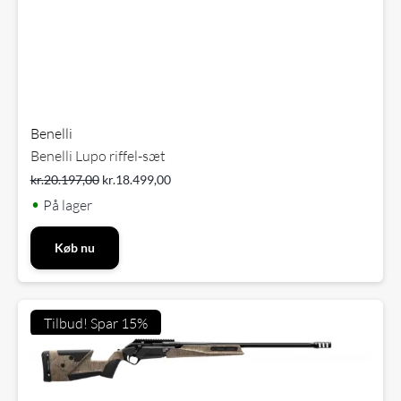
Benelli
Benelli Lupo riffel-sæt
kr.
20.197,00
kr.
18.499,00
•
På lager
Køb nu
Tilbud! Spar 15%