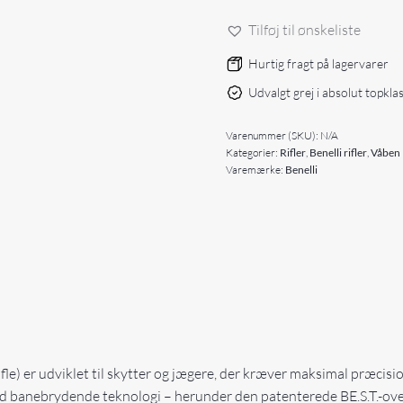
Tilføj til ønskeliste
Hurtig fragt på lagervarer
Udvalgt grej i absolut topkla
Varenummer (SKU):
N/A
Kategorier:
Rifler
,
Benelli rifler
,
Våben
Varemærke:
Benelli
fle) er udviklet til skytter og jægere, der kræver maksimal præcis
 banebrydende teknologi – herunder den patenterede BE.S.T.-over