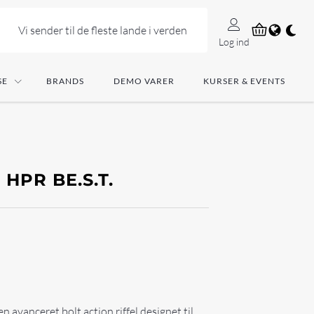
Vi sender til de fleste lande i verden
Log ind
SE
BRANDS
DEMO VARER
KURSER & EVENTS
HPR BE.S.T.
n avanceret bolt action riffel designet til