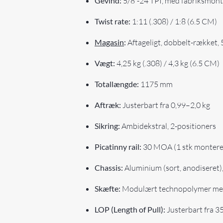
Gevind:
5/8"-24 TPI, med fabriksmont
Twist rate:
1:11 (.308) / 1:8 (6.5 CM)
Magasin
:
Aftageligt, dobbelt-rækket, 
Vægt:
4,25 kg (.308) / 4,3 kg (6.5 CM)
Totallængde:
1175 mm
Aftræk:
Justerbart fra 0,99–2,0 kg
Sikring:
Ambidekstral, 2-positioners
Picatinny rail:
30 MOA (1 stk montere
Chassis:
Aluminium (sort, anodiseret),
Skæfte:
Modulært technopolymer med 
LOP (Length of Pull):
Justerbart fra 3