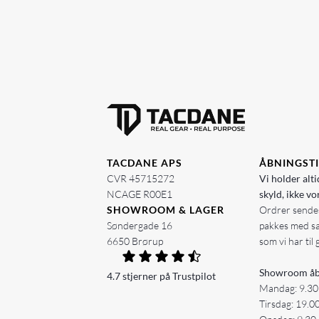
TACDANE APS
ÅBNINGST
CVR 45715272
Vi holder alti
NCAGE R00E1
skyld, ikke vo
SHOWROOM & LAGER
Ordrer sendes
Søndergade 16
pakkes med s
6650 Brørup
som vi har til 
Showroom åb
4.7 stjerner på Trustpilot
Mandag: 9.30
Tirsdag: 19.0