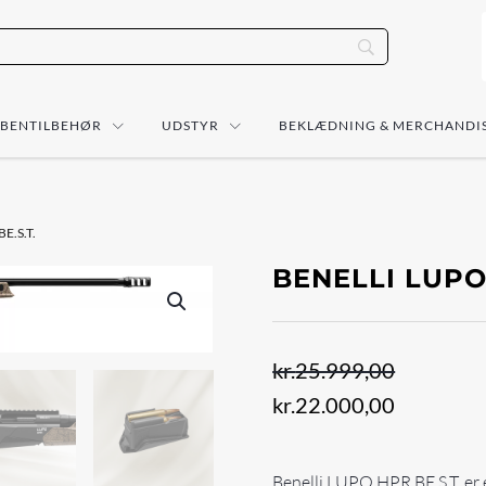
ÅBENTILBEHØR
UDSTYR
BEKLÆDNING & MERCHANDI
BE.S.T.
BENELLI LUPO 
kr.
25.999,00
Den
Den
kr.
22.000,00
oprindelige
aktuelle
pris
pris
Benelli LUPO HPR BE.S.T. er e