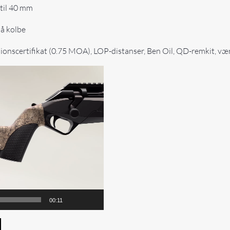
 til 40 mm
på kolbe
isionscertifikat (0.75 MOA), LOP-distanser, Ben Oil, QD-remkit, væ
00:11