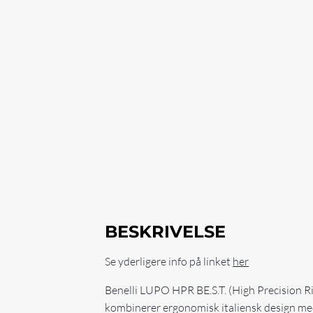
BESKRIVELSE
Se yderligere info på linket
her
Benelli LUPO HPR BE.S.T. (High Precision Ri
kombinerer ergonomisk italiensk design med