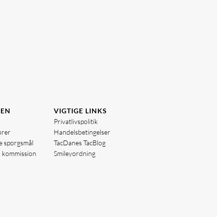
DEN
VIGTIGE LINKS
Privatlivspolitik
ører
Handelsbetingelser
de spørgsmål
TacDanes TacBlog
å kommission
Smileyordning