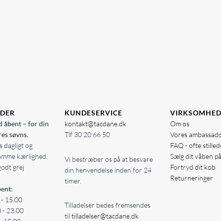
IDER
KUNDESERVICE
VIRKSOMHE
d åbent – for din
kontakt@tacdane.dk
Om os
res søvns.
Tlf
30 20 66 50
Vores ambassad
 dagligt og
FAQ - ofte stille
amme kærlighed,
Sælg dit våben p
Vi bestræber os på at besvare
godt grej
Fortryd dit køb
din henvendelse inden for 24
Returneringer
timer.
ent:
 - 15.00
Tilladelser bedes fremsendes
0 - 23.00
til
tilladelser@tacdane.dk