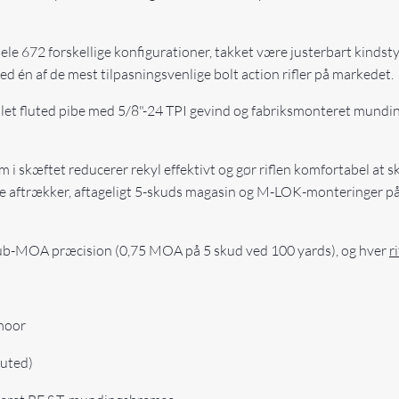
hele 672 forskellige konfigurationer, takket være justerbart kinds
 én af de mest tilpasningsvenlige bolt action rifler på markedet.
let fluted pibe med 5/8"-24 TPI gevind og fabriksmonteret mund
i skæftet reducerer rekyl effektivt og gør riflen komfortabel at 
are aftrækker, aftageligt 5-skuds magasin og M-LOK-monteringer p
 sub-MOA præcision (0,75 MOA på 5 skud ved 100 yards), og hver
ri
moor
luted)