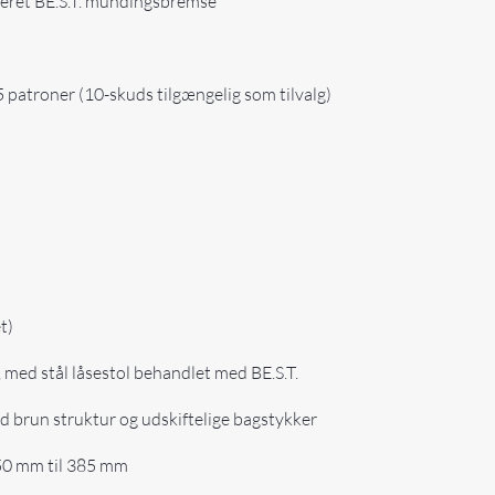
eret BE.S.T. mundingsbremse
5 patroner (10-skuds tilgængelig som tilvalg)
t)
 med stål låsestol behandlet med BE.S.T.
brun struktur og udskiftelige bagstykker
50 mm til 385 mm