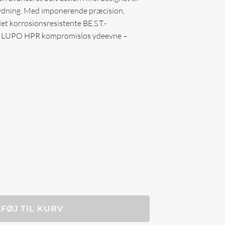
kydning. Med imponerende præcision,
et korrosionsresistente BE.S.T.-
,00.
er LUPO HPR kompromisløs ydeevne –
LFØJ TIL KURV