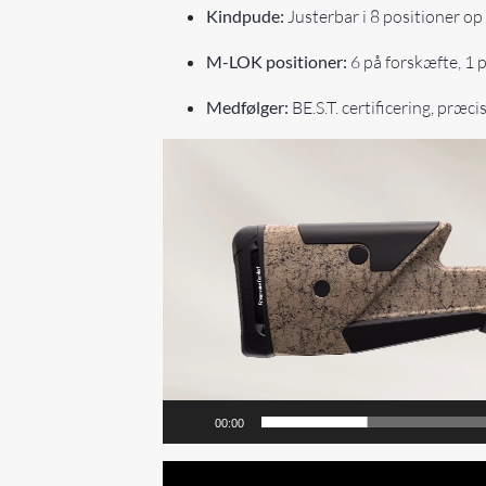
Kindpude:
Justerbar i 8 positioner op
M-LOK positioner:
6 på forskæfte, 1 
Medfølger:
BE.S.T. certificering, præc
Videoafspiller
00:00