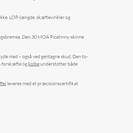
tykke, LOP-længde, skæftevinkler og
ingsbremse. Den 30 MOA Picatinny-skinne
skyde med – også ved gentagne skud. Den to-
å forskæfte og
kolbe
understøtter både
ffel
leveres med et præcisionscertifikat.