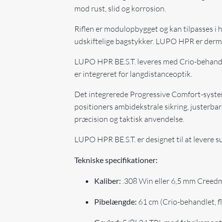
mod rust, slid og korrosion.
Riflen er modulopbygget og kan tilpasses i 
udskiftelige bagstykker. LUPO HPR er dermed
LUPO HPR BE.S.T. leveres med Crio-behand
er integreret for langdistanceoptik.
Det integrerede Progressive Comfort-system 
positioners ambidekstrale sikring, justerb
præcision og taktisk anvendelse.
LUPO HPR BE.S.T. er designet til at levere
Tekniske specifikationer:
Kaliber:
.308 Win eller 6,5 mm Creed
Pibelængde:
61 cm (Crio-behandlet, f