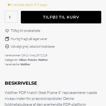
In remote stock
·
3-5 dage
Walther
TILFØJ TIL KURV
PDP
STEEL
FRAME
Tilføj til ønskeliste
MATCH
FS
Hurtig fragt på lagervarer
5"
Udvalgt grej i absolut topklasse
antal
Varenummer (SKU):
WAL2872218
Kategorier:
Våben
,
Pistoler
,
Walther
Varemærke:
Walther
BESKRIVELSE
Walther PDP Match Steel Frame 5" repræsenterer næste
niveau inden for præcisionspistoler. Denne
fuldmetaludgave af den anerkendte PDP-platform