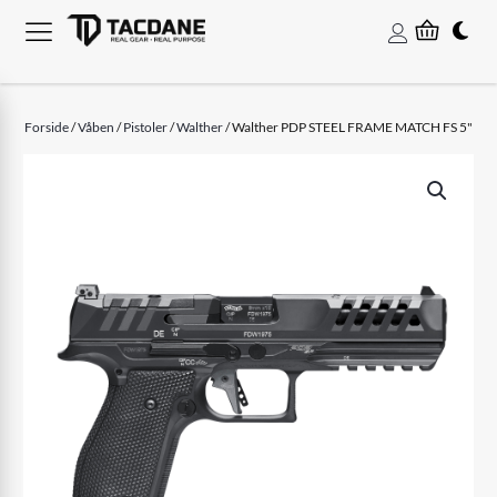
Forside
/
Våben
/
Pistoler
/
Walther
/ Walther PDP STEEL FRAME MATCH FS 5"