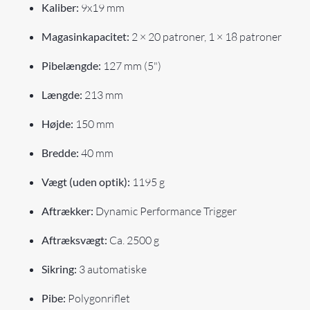
Kaliber:
9x19 mm
Magasinkapacitet:
2 × 20 patroner, 1 × 18 patroner
Pibelængde:
127 mm (5")
Længde:
213 mm
Højde:
150 mm
Bredde:
40 mm
Vægt (uden optik):
1195 g
Aftrækker:
Dynamic Performance Trigger
Aftræksvægt:
Ca. 2500 g
Sikring:
3 automatiske
Pibe:
Polygonriflet