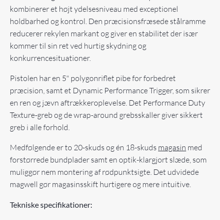
kombinerer et højt ydelsesniveau med exceptionel
holdbarhed og kontrol. Den præcisionsfræsede stålramme
reducerer rekylen markant og giver en stabilitet der især
kommer til sin ret ved hurtig skydning og
konkurrencesituationer.
Pistolen har en 5" polygonriflet pibe for forbedret
præcision, samt et Dynamic Performance Trigger, som sikrer
en ren og jævn aftrækkeroplevelse. Det Performance Duty
Texture-greb og de wrap-around grebsskaller giver sikkert
greb i alle forhold.
Medfølgende er to 20-skuds og én 18-skuds
magasin
med
forstørrede bundplader samt en optik-klargjort slæde, som
muliggør nem montering af rødpunktsigte. Det udvidede
magwell gør magasinsskift hurtigere og mere intuitive.
Tekniske specifikationer: