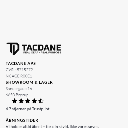
TACDANE APS
CVR 45715272
NCAGE R00E1
SHOWROOM & LAGER
Søndergade 16
6650 Brørup
4.7 stjerner på Trustpilot
ÅBNINGSTIDER
Vi holder altid åbent – for din skyld, ikke vores søvns.