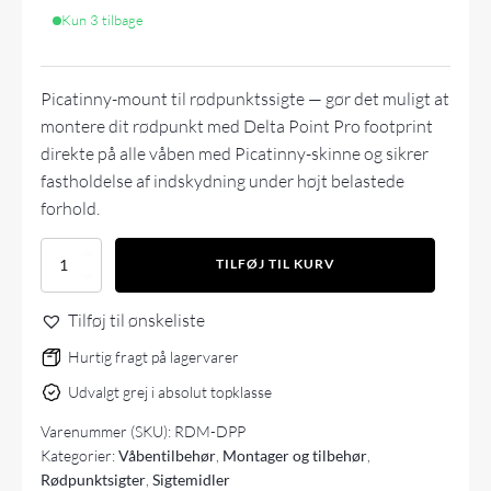
Kun 3 tilbage
Picatinny-mount til rødpunktssigte — gør det muligt at
montere dit rødpunkt med Delta Point Pro footprint
direkte på alle våben med Picatinny-skinne og sikrer
fastholdelse af indskydning under højt belastede
forhold.
Vortex
TILFØJ TIL KURV
Red
Dot
Tilføj til ønskeliste
Picatinny
Mount
Hurtig fragt på lagervarer
(DPP
footprint)
Udvalgt grej i absolut topklasse
antal
Varenummer (SKU):
RDM-DPP
Kategorier:
Våbentilbehør
,
Montager og tilbehør
,
Rødpunktsigter
,
Sigtemidler