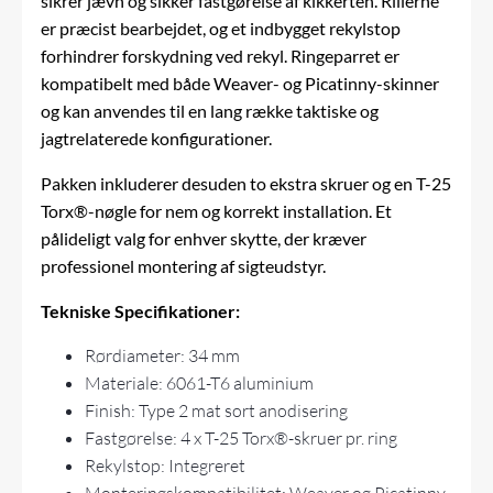
sikrer jævn og sikker fastgørelse af kikkerten. Rillerne
er præcist bearbejdet, og et indbygget rekylstop
forhindrer forskydning ved rekyl. Ringeparret er
kompatibelt med både Weaver- og Picatinny-skinner
og kan anvendes til en lang række taktiske og
jagtrelaterede konfigurationer.
Pakken inkluderer desuden to ekstra skruer og en T-25
Torx®-nøgle for nem og korrekt installation. Et
pålideligt valg for enhver skytte, der kræver
professionel montering af sigteudstyr.
Tekniske Specifikationer:
Rørdiameter: 34 mm
Materiale: 6061-T6 aluminium
Finish: Type 2 mat sort anodisering
Fastgørelse: 4 x T-25 Torx®-skruer pr. ring
Rekylstop: Integreret