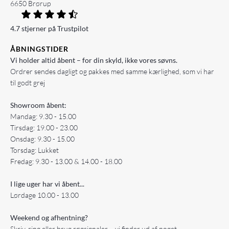
6650 Brørup
4.7 stjerner på Trustpilot
ÅBNINGSTIDER
Vi holder altid åbent – for din skyld, ikke vores søvns.
Ordrer sendes dagligt og pakkes med samme kærlighed, som vi har
til godt grej
Showroom åbent:
Mandag: 9.30 - 15.00
Tirsdag: 19.00 - 23.00
Onsdag: 9.30 - 15.00
Torsdag: Lukket
Fredag: 9.30 - 13.00 & 14.00 - 18.00
I lige uger har vi åbent...
Lørdage 10.00 - 13.00
Weekend og afhentning?
Skriv, ring eller brug røgsignaler – vi finder ud af noget.