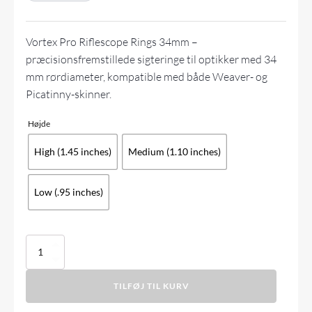
Vortex Pro Riflescope Rings 34mm –
præcisionsfremstillede sigteringe til optikker med 34
mm rørdiameter, kompatible med både Weaver- og
Picatinny-skinner.
Højde
High (1.45 inches)
Medium (1.10 inches)
Low (.95 inches)
Vortex
Pro
Series
TILFØJ TIL KURV
34mm
Rings