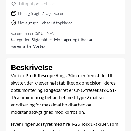
antal
Tilføj til ønskeliste
Hurtig fragt på lagervarer
Udvalgt grej i absolut topklasse
Varenummer (SKU):
N/A
Kategorier:
Sigtemidler
,
Montager og tilbehør
Varemærke:
Vortex
Beskrivelse
Vortex Pro Riflescope Rings 34mm er fremstillet til
skytter, der kræver høj stabilitet og præcision i deres
optikmontering. Ringeparret er CNC-fræset af 6061-
T6 aluminium og behandlet med Type 2 mat sort
anodisering for maksimal holdbarhed og
modstandsdygtighed mod korrosion.
Hver ring er udstyret med fire T-25 Torx®-skruer, som