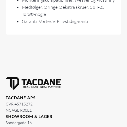
Monteringskompatibilitet: Weaver og Picatinny
Medfølger: 2 ringe, 2 ekstra skruer, 1 x T-25
Torx®-nøgle
Garanti: Vortex VIP livstidsgaranti
TACDANE APS
CVR 45715272
NCAGE R00E1
SHOWROOM & LAGER
Søndergade 16