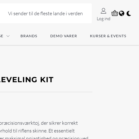
Vi sender til de fleste lande i verden
Log ind
SE
BRANDS
DEMO VARER
KURSER & EVENTS
EVELING KIT
 præcisionsværktøj, der sikrer korrekt
orhold til riflens skinne. Et essentielt
ver maksimal nøjagtighed og præcision ved