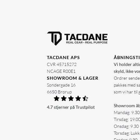
TACDANE APS
ÅBNINGST
CVR 45715272
Vi holder alti
NCAGE R00E1
skyld, ikke vo
SHOWROOM & LAGER
Ordrer sendes
Søndergade 16
pakkes med s
6650 Brørup
som vi har til 
Showroom åb
4.7 stjerner på Trustpilot
Mandag: 9.30
Tirsdag: 19.0
Onsdag: 9.30 
Torsdag: Lukk
Fredag: 9.30 