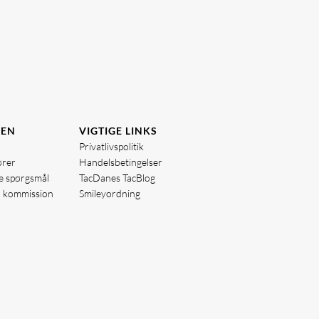
DEN
VIGTIGE LINKS
Privatlivspolitik
ører
Handelsbetingelser
de spørgsmål
TacDanes TacBlog
å kommission
Smileyordning