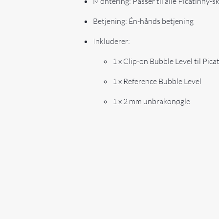
Montering: Passer til alle Picatinny-s
Betjening: Én-hånds betjening
Inkluderer:
1 x Clip-on Bubble Level til Pica
1 x Reference Bubble Level
1 x 2 mm unbrakonøgle