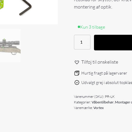
montering af optik.
Kun 3 tilbage
Vortex
Pro
Leveling
Kit
Tilføj til ønskeliste
antal
Hurtig fragt på lagervarer
Udvalgt grej i absolut topkla
Varenummer (SKU):
PR-LK
Kategorier:
Våbentilbehør
,
Montager o
Varemærke:
Vortex