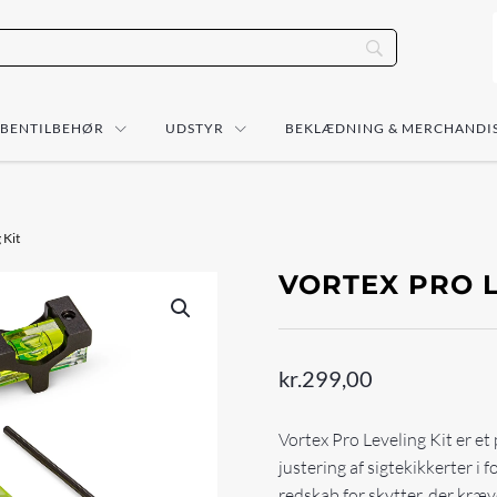
ÅBENTILBEHØR
UDSTYR
BEKLÆDNING & MERCHANDI
 Kit
VORTEX PRO L
kr.
299,00
Vortex Pro Leveling Kit er et
justering af sigtekikkerter i f
redskab for skytter, der kræ