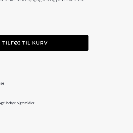
TILFØJ TIL KURV
sse
g tilbehør
,
Sigtemidler