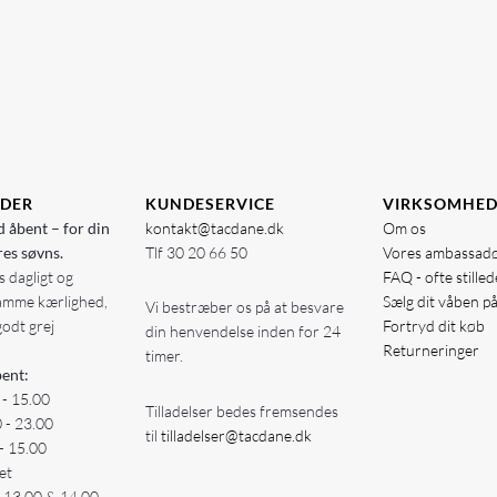
IDER
KUNDESERVICE
VIRKSOMHE
d åbent – for din
kontakt@tacdane.dk
Om os
res søvns.
Tlf
30 20 66 50
Vores ambassad
 dagligt og
FAQ - ofte stille
amme kærlighed,
Sælg dit våben p
Vi bestræber os på at besvare
godt grej
Fortryd dit køb
din henvendelse inden for 24
Returneringer
timer.
ent:
 - 15.00
Tilladelser bedes fremsendes
0 - 23.00
til
tilladelser@tacdane.dk
- 15.00
et
- 13.00 & 14.00 -